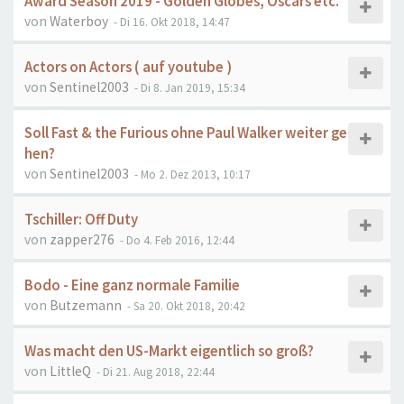
Award Season 2019 - Golden Globes, Oscars etc.
von
Waterboy
- Di 16. Okt 2018, 14:47
Actors on Actors ( auf youtube )
von
Sentinel2003
- Di 8. Jan 2019, 15:34
Soll Fast & the Furious ohne Paul Walker weiter ge
hen?
von
Sentinel2003
- Mo 2. Dez 2013, 10:17
Tschiller: Off Duty
von
zapper276
- Do 4. Feb 2016, 12:44
Bodo - Eine ganz normale Familie
von
Butzemann
- Sa 20. Okt 2018, 20:42
Was macht den US-Markt eigentlich so groß?
von
LittleQ
- Di 21. Aug 2018, 22:44