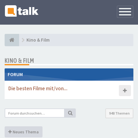
Navigati
versteck
Kino & Film
KINO & FILM
FORUM
Die besten Filme mit/von...
948 Themen
Neues Thema