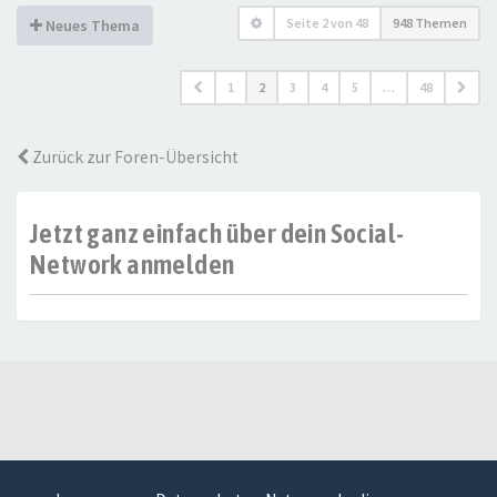
Seite
2
von
48
948 Themen
Neues Thema
1
2
3
4
5
…
48
Zurück zur Foren-Übersicht
Jetzt ganz einfach über dein Social-
Network anmelden