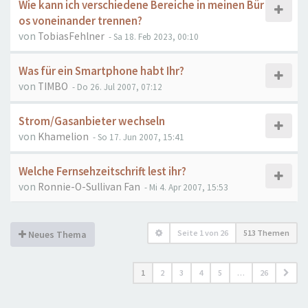
Wie kann ich verschiedene Bereiche in meinen Bür
os voneinander trennen?
von
TobiasFehlner
- Sa 18. Feb 2023, 00:10
Was für ein Smartphone habt Ihr?
von
TIMBO
- Do 26. Jul 2007, 07:12
Strom/Gasanbieter wechseln
von
Khamelion
- So 17. Jun 2007, 15:41
Welche Fernsehzeitschrift lest ihr?
von
Ronnie-O-Sullivan Fan
- Mi 4. Apr 2007, 15:53
Seite
1
von
26
513 Themen
Neues Thema
1
2
3
4
5
…
26