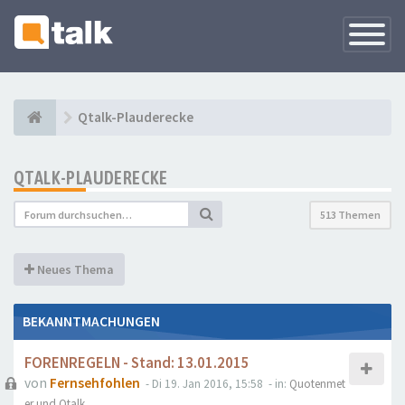
Navigati
versteck
Qtalk-Plauderecke
QTALK-PLAUDERECKE
513 Themen
Neues Thema
BEKANNTMACHUNGEN
FORENREGELN - Stand: 13.01.2015
von
Fernsehfohlen
- Di 19. Jan 2016, 15:58
- in:
Quotenmet
er und Qtalk