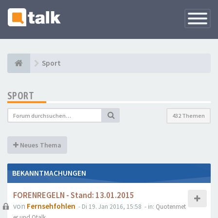
Navigati
versteck
Sport
SPORT
432 Themen
Neues Thema
BEKANNTMACHUNGEN
FORENREGELN - Stand: 13.01.2015
von
Fernsehfohlen
- Di 19. Jan 2016, 15:58
- in:
Quotenmet
er und Qtalk