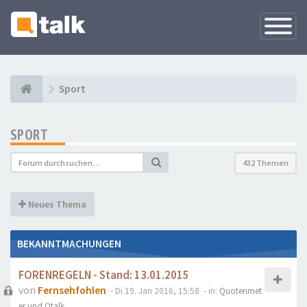
Navigati
versteck
Sport
SPORT
432 Themen
Neues Thema
BEKANNTMACHUNGEN
FORENREGELN - Stand: 13.01.2015
von
Fernsehfohlen
- Di 19. Jan 2016, 15:58
- in:
Quotenmet
er und Qtalk