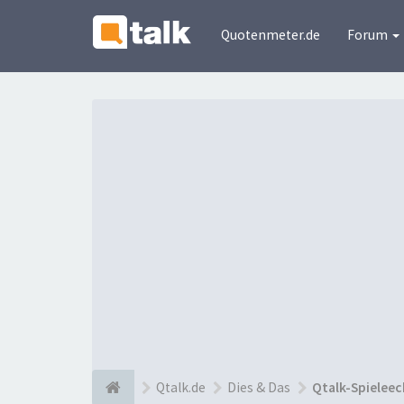
Quotenmeter.de
Forum
Qtalk.de
Dies & Das
Qtalk-Spieleec