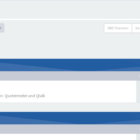
e
989 Themen
Se
in:
Quotenmeter und Qtalk