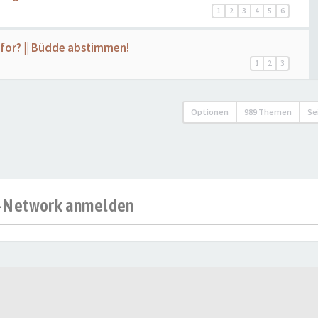
1
2
3
4
5
6
g for? || Büdde abstimmen!
1
2
3
Optionen
989 Themen
Se
al-Network anmelden