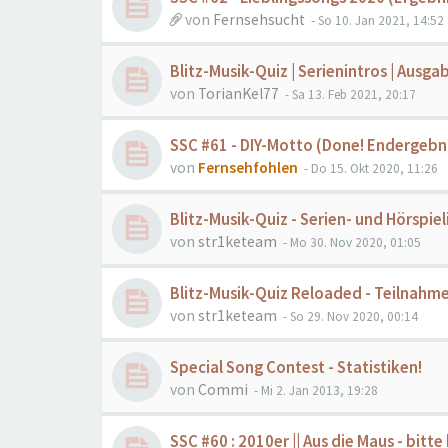
von
Fernsehsucht
- So 10. Jan 2021, 14:52
Blitz-Musik-Quiz | Serienintros | Ausg
von
TorianKel77
- Sa 13. Feb 2021, 20:17
SSC #61 - DIY-Motto (Done! Endergebnis
von
Fernsehfohlen
- Do 15. Okt 2020, 11:26
Blitz-Musik-Quiz - Serien- und Hörspiel
von
str1keteam
- Mo 30. Nov 2020, 01:05
Blitz-Musik-Quiz Reloaded - Teilnahme
von
str1keteam
- So 29. Nov 2020, 00:14
Special Song Contest - Statistiken!
von
Commi
- Mi 2. Jan 2013, 19:28
SSC #60 : 2010er || Aus die Maus - bitte