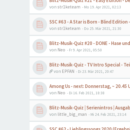
Blitz-Musik-Quiz #21 - Easy Edition - 
von
str1keteam
- Mo 19. Apr 2021, 02:13
SSC #63 - A Star is Born - Blind Edition 
von
str1keteam
- Do 25. Mär 2021, 21:30
Blitz-Musik-Quiz #20 - DONE - Hase und
von
Neo
- Fr 9. Apr 2021, 05:50
Blitz-Musik-Quiz - TV Intro Special - T
von
EPFAN
- Di 23. Mär 2021, 20:47
Among Us - next: Donnerstag, ~ 20.45 
von
Neo
- Di 16. Feb 2021, 18:38
Blitz-Musik-Quiz | Serienintros | Ausg
von
little_big_man
- Mi 24. Feb 2021, 23:14
SSC #62 - Lieblingssongs 2020 (Ergebnis