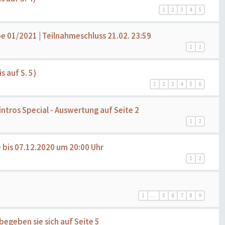
1
2
3
4
5
abe 01/2021 | Teilnahmeschluss 21.02. 23:59
1
2
 auf S. 5)
1
2
3
4
5
6
intros Special - Auswertung auf Seite 2
1
2
 bis 07.12.2020 um 20:00 Uhr
1
2
1
…
5
6
7
8
9
 begeben sie sich auf Seite 5