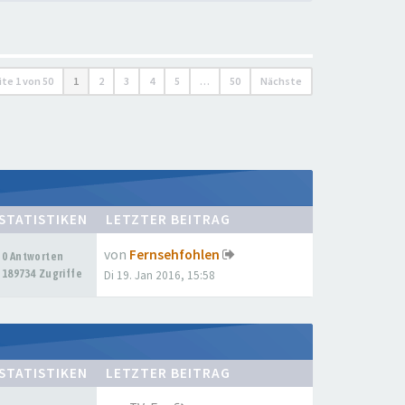
ite
1
von
50
1
2
3
4
5
…
50
Nächste
STATISTIKEN
LETZTER BEITRAG
von
Fernsehfohlen
0 Antworten
189734 Zugriffe
Di 19. Jan 2016, 15:58
STATISTIKEN
LETZTER BEITRAG