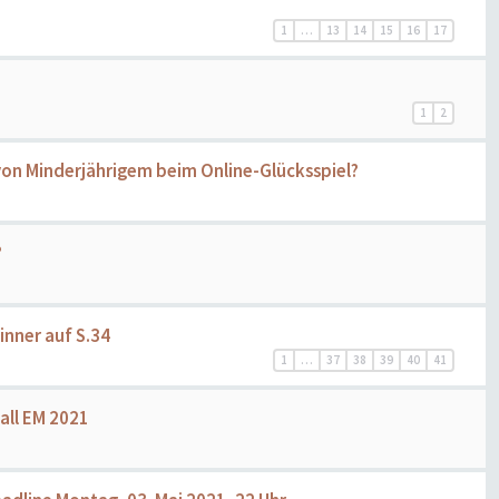
1
…
13
14
15
16
17
1
2
on Minderjährigem beim Online-Glücksspiel?
?
winner auf S.34
1
…
37
38
39
40
41
all EM 2021