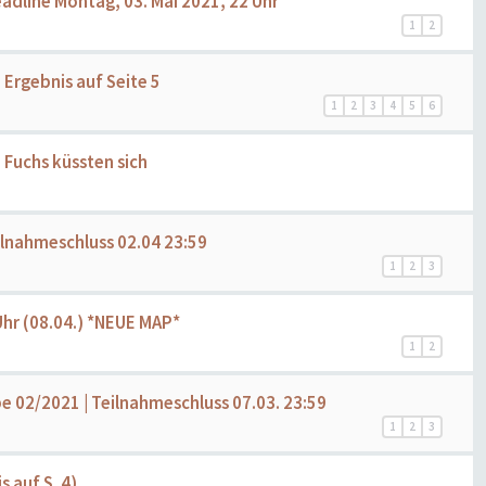
Deadline Montag, 03. Mai 2021, 22 Uhr
1
2
- Ergebnis auf Seite 5
1
2
3
4
5
6
 Fuchs küssten sich
eilnahmeschluss 02.04 23:59
1
2
3
Uhr (08.04.) *NEUE MAP*
1
2
abe 02/2021 | Teilnahmeschluss 07.03. 23:59
1
2
3
 auf S. 4)