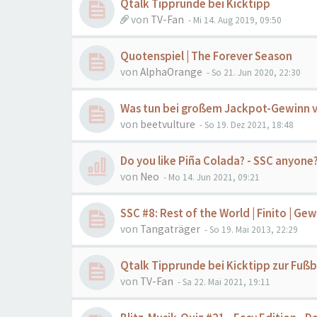
Qtalk Tipprunde bei Kicktipp
von
TV-Fan
- Mi 14. Aug 2019, 09:50
Quotenspiel | The Forever Season
von
AlphaOrange
- So 21. Jun 2020, 22:30
Was tun bei großem Jackpot-Gewinn v
von
beetvulture
- So 19. Dez 2021, 18:48
Do you like Piña Colada? - SSC anyone
von
Neo
- Mo 14. Jun 2021, 09:21
SSC #8: Rest of the World | Finito | Ge
von
Tangaträger
- So 19. Mai 2013, 22:29
Qtalk Tipprunde bei Kicktipp zur Fußb
von
TV-Fan
- Sa 22. Mai 2021, 19:11