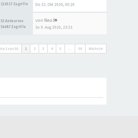
126517 Zugriffe
Do 15. Okt 2020, 00:20
von
Neo
52 Antworten
56687 Zugriffe
So 9. Aug 2020, 23:23
ite
1
von
50
1
2
3
4
5
…
50
Nächste