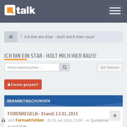
Navigati
versteck
Ich bin ein Star - Holt mich hier raus!
ICH BIN EIN STAR - HOLT MICH HIER RAUS!
213 Themen
Forum gesperrt
BEKANNTMACHUNGEN
FORENREGELN - Stand: 13.01.2015
von
Fernsehfohlen
- Di 19. Jan 2016, 15:58
- in:
Quotenmet
er und Qtalk