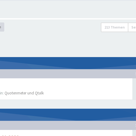
e
213 Themen
Se
in:
Quotenmeter und Qtalk