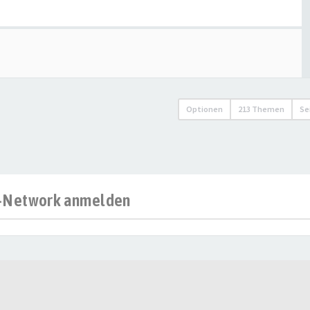
Optionen
213 Themen
Se
al-Network anmelden