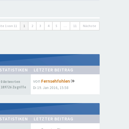
ite
1
von
11
1
2
3
4
5
…
11
Nächste
STATISTIKEN
LETZTER BEITRAG
von
Fernsehfohlen
0 Antworten
189726 Zugriffe
Di 19. Jan 2016, 15:58
STATISTIKEN
LETZTER BEITRAG