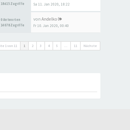
18615 Zugriffe
Sa 11. Jan 2020, 18:22
von
Andelko
0 Antworten
14078 Zugriffe
Fr 10. Jan 2020, 00:40
ite
1
von
11
1
2
3
4
5
…
11
Nächste