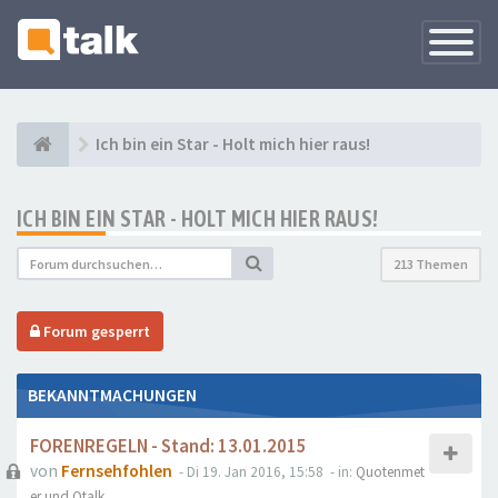
Navigati
versteck
Ich bin ein Star - Holt mich hier raus!
ICH BIN EIN STAR - HOLT MICH HIER RAUS!
213 Themen
Forum gesperrt
BEKANNTMACHUNGEN
FORENREGELN - Stand: 13.01.2015
von
Fernsehfohlen
- Di 19. Jan 2016, 15:58
- in:
Quotenmet
er und Qtalk