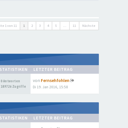
ite
1
von
11
1
2
3
4
5
…
11
Nächste
STATISTIKEN
LETZTER BEITRAG
von
Fernsehfohlen
0 Antworten
189726 Zugriffe
Di 19. Jan 2016, 15:58
STATISTIKEN
LETZTER BEITRAG