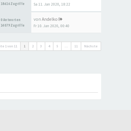
18616 Zugriffe
Sa 11. Jan 2020, 18:22
von
Andelko
0 Antworten
14079 Zugriffe
Fr 10. Jan 2020, 00:40
ite
1
von
11
1
2
3
4
5
…
11
Nächste