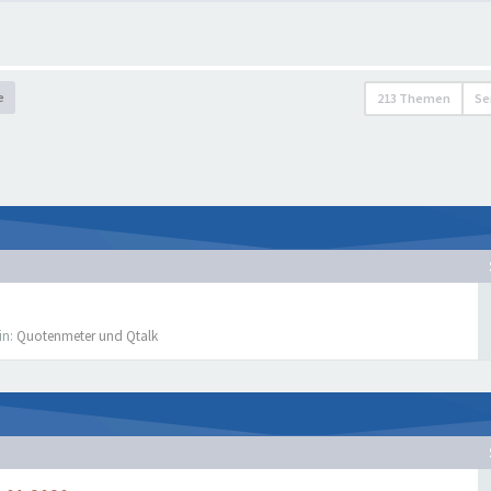
e
213 Themen
Se
in:
Quotenmeter und Qtalk