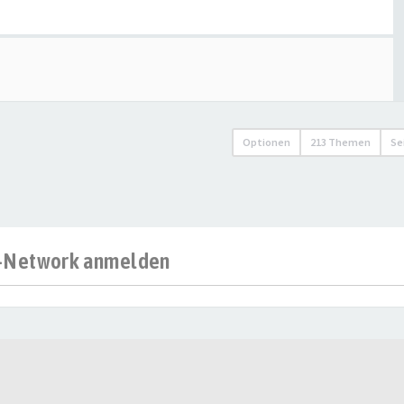
Optionen
213 Themen
Se
al-Network anmelden