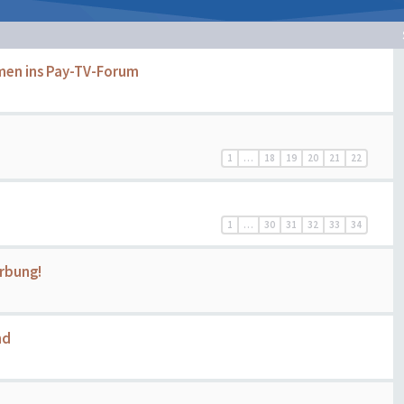
men ins Pay-TV-Forum
1
…
18
19
20
21
22
1
…
30
31
32
33
34
erbung!
nd