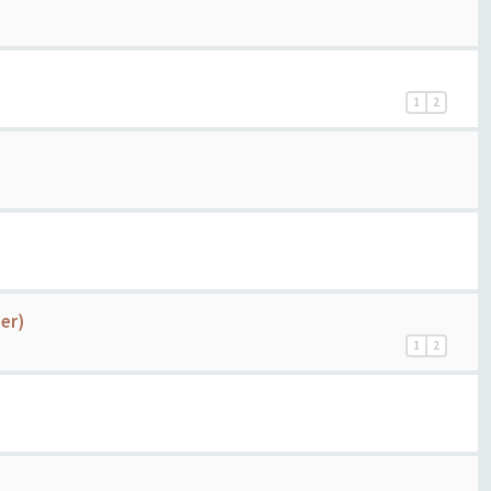
1
2
er)
1
2