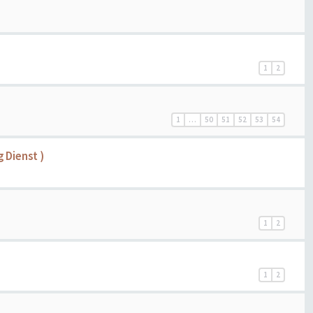
1
2
1
…
50
51
52
53
54
 Dienst )
1
2
1
2