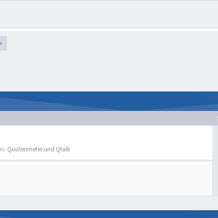
e
in:
Quotenmeter und Qtalk