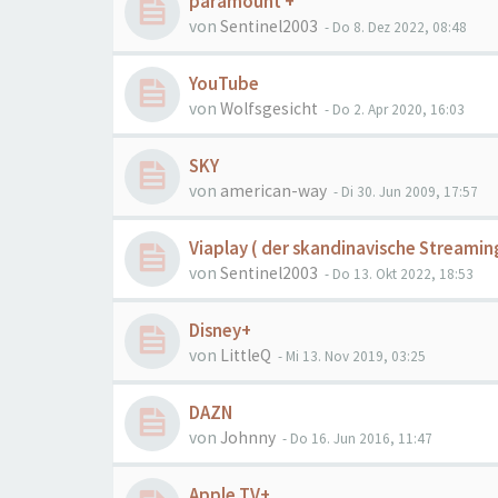
paramount +
von
Sentinel2003
- Do 8. Dez 2022, 08:48
YouTube
von
Wolfsgesicht
- Do 2. Apr 2020, 16:03
SKY
von
american-way
- Di 30. Jun 2009, 17:57
Viaplay ( der skandinavische Streaming
von
Sentinel2003
- Do 13. Okt 2022, 18:53
Disney+
von
LittleQ
- Mi 13. Nov 2019, 03:25
DAZN
von
Johnny
- Do 16. Jun 2016, 11:47
Apple TV+