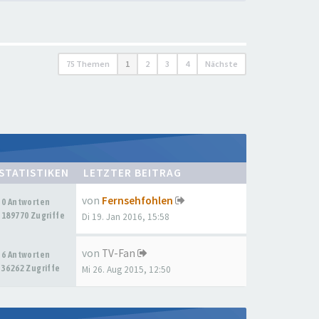
75 Themen
1
2
3
4
Nächste
STATISTIKEN
LETZTER BEITRAG
von
Fernsehfohlen
0 Antworten
189770 Zugriffe
Di 19. Jan 2016, 15:58
von
TV-Fan
6 Antworten
36262 Zugriffe
Mi 26. Aug 2015, 12:50