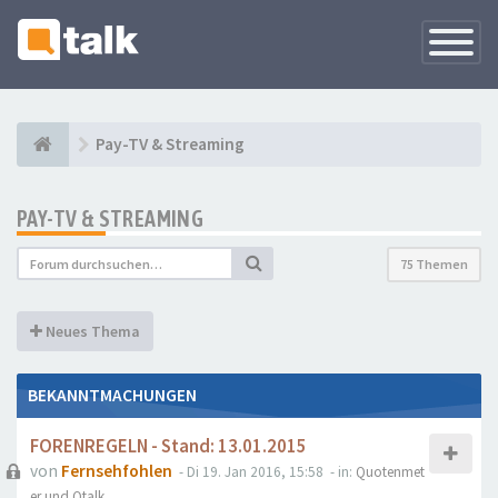
Navigati
versteck
Pay-TV & Streaming
PAY-TV & STREAMING
75 Themen
Neues Thema
BEKANNTMACHUNGEN
FORENREGELN - Stand: 13.01.2015
von
Fernsehfohlen
- Di 19. Jan 2016, 15:58
- in:
Quotenmet
er und Qtalk