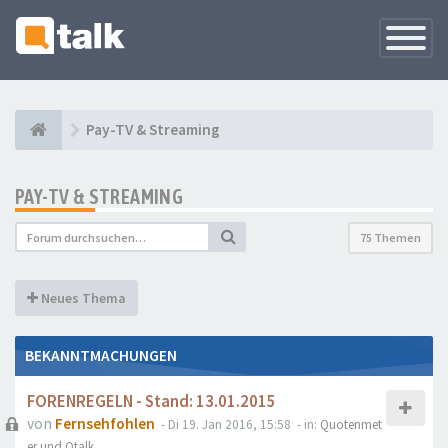
Navigati
versteck
Pay-TV & Streaming
PAY-TV & STREAMING
75 Themen
Neues Thema
BEKANNTMACHUNGEN
FORENREGELN - Stand: 13.01.2015
von
Fernsehfohlen
- Di 19. Jan 2016, 15:58
- in:
Quotenmet
er und Qtalk