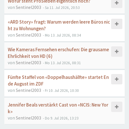
Wofür steht ProSieben eigentlich noch?
von
Sentinel2003
- Sa 11. Jul 2026, 20:53
«ARD Story» fragt: Warum werden leere Büros nic
ht zu Wohnungen?
von
Sentinel2003
- Mo 13. Jul 2026, 08:34
Wie Kameras Fernsehen erschufen: Die grausame
Ehrlichkeit von HD (6)
von
Sentinel2003
- Mo 13. Jul 2026, 08:31
Fünfte Staffel von «Doppelhaushälfte» startet En
de August im ZDF
von
Sentinel2003
- Fr 10. Jul 2026, 10:30
Jennifer Beals verstärkt Cast von «NCIS: New Yor
k»
von
Sentinel2003
- Do 9. Jul 2026, 13:23