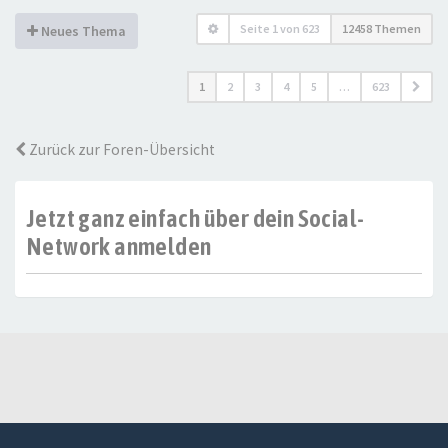
Seite
1
von
623
12458 Themen
Neues Thema
1
2
3
4
5
…
623
Zurück zur Foren-Übersicht
Jetzt ganz einfach über dein Social-
Network anmelden