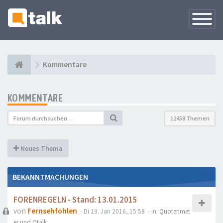
Navigati
versteck
Kommentare
KOMMENTARE
12458 Themen
Neues Thema
BEKANNTMACHUNGEN
FORENREGELN - Stand: 13.01.2015
von
Fernsehfohlen
- Di 19. Jan 2016, 15:58
- in:
Quotenmet
er und Qtalk