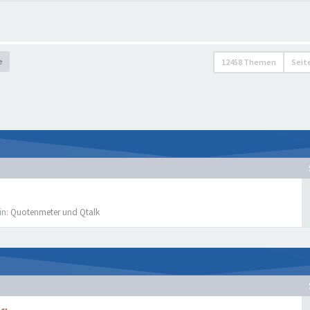
e
12458 Themen
Seit
in:
Quotenmeter und Qtalk