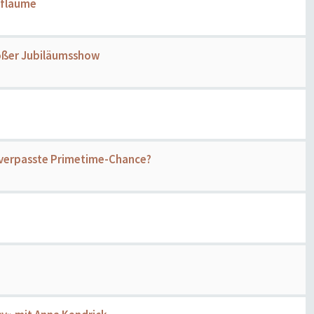
Pflaume
großer Jubiläumsshow
e verpasste Primetime-Chance?