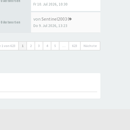
0 Antworten
Fr 10. Jul 2026, 10:30
von
Sentinel2003
0 Antworten
Do 9. Jul 2026, 13:23
e
1
von
623
1
2
3
4
5
…
623
Nächste