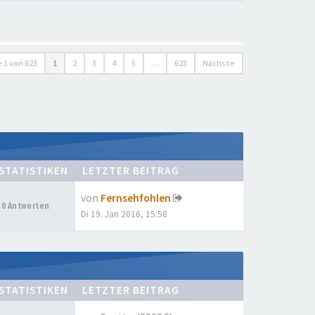
e
1
von
623
1
2
3
4
5
…
623
Nächste
STATISTIKEN
LETZTER BEITRAG
von
Fernsehfohlen
0 Antworten
Di 19. Jan 2016, 15:58
STATISTIKEN
LETZTER BEITRAG