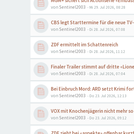
MGM+ sichert sich Actionserie «Embas
von
Sentinel2003
- Mi 29. Jul 2026, 08:28
CBS legt Starttermine für die neue TV
von
Sentinel2003
- Di 28. Jul 2026, 07:08
ZDF ermittelt im Schattenreich
von
Sentinel2003
- Di 28. Jul 2026, 11:12
Finaler Trailer stimmt auf dritte «Lione
von
Sentinel2003
- Di 28. Jul 2026, 07:04
Bei Einbruch Mord: ARD setzt Krimi for
von
Sentinel2003
- Do 23. Jul 2026, 12:13
VOX mit Knochenjägerin nicht mehr so
von
Sentinel2003
- Do 23. Jul 2026, 09:12
ZDF zieht bei «aspekte» offenbar kurzf