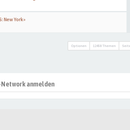
IS: New York»
Optionen
12458 Themen
Seit
al-Network anmelden