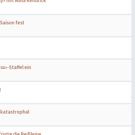
sy» mit Anna Kendrick
-Saison fest
ss»-Staffel ein
t
 katastrophal
ristig die Reißleine