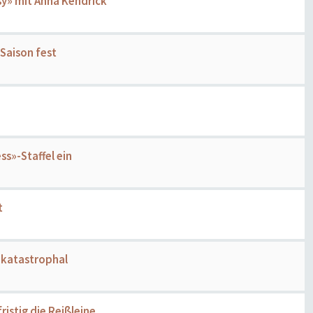
sy» mit Anna Kendrick
-Saison fest
ss»-Staffel ein
t
 katastrophal
ristig die Reißleine