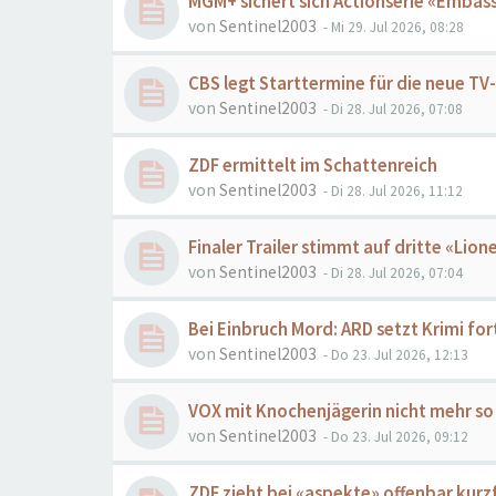
MGM+ sichert sich Actionserie «Embas
von
Sentinel2003
- Mi 29. Jul 2026, 08:28
CBS legt Starttermine für die neue TV
von
Sentinel2003
- Di 28. Jul 2026, 07:08
ZDF ermittelt im Schattenreich
von
Sentinel2003
- Di 28. Jul 2026, 11:12
Finaler Trailer stimmt auf dritte «Lione
von
Sentinel2003
- Di 28. Jul 2026, 07:04
Bei Einbruch Mord: ARD setzt Krimi for
von
Sentinel2003
- Do 23. Jul 2026, 12:13
VOX mit Knochenjägerin nicht mehr so
von
Sentinel2003
- Do 23. Jul 2026, 09:12
ZDF zieht bei «aspekte» offenbar kurzf