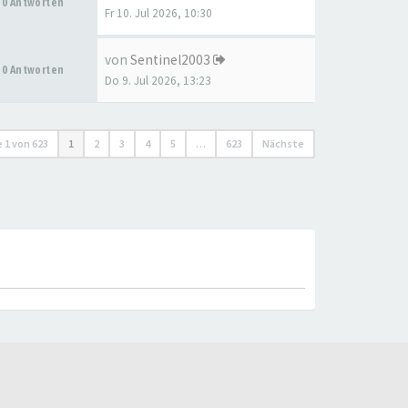
0 Antworten
Fr 10. Jul 2026, 10:30
von
Sentinel2003
0 Antworten
Do 9. Jul 2026, 13:23
e
1
von
623
1
2
3
4
5
…
623
Nächste