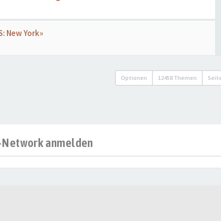
IS: New York»
Optionen
12458 Themen
Seit
al-Network anmelden