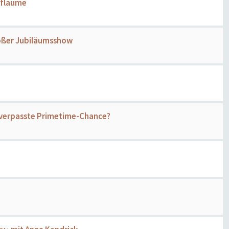
Pflaume
großer Jubiläumsshow
e verpasste Primetime-Chance?