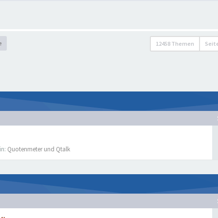
e
12458 Themen
Seit
in:
Quotenmeter und Qtalk