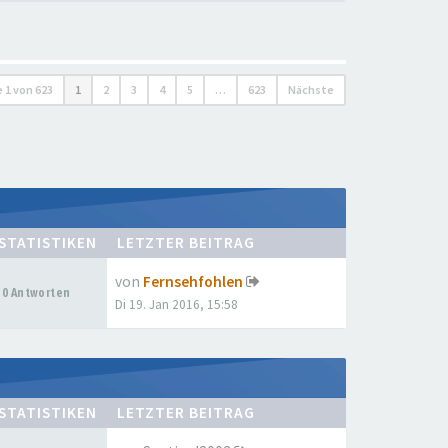
e
1
von
623
1
2
3
4
5
…
623
Nächste
STATISTIKEN
LETZTER BEITRAG
von
Fernsehfohlen
0 Antworten
Di 19. Jan 2016, 15:58
STATISTIKEN
LETZTER BEITRAG