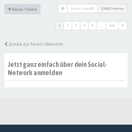
Seite
1
von
623
12458 Themen
Neues Thema
1
2
3
4
5
…
623
Zurück zur Foren-Übersicht
Jetzt ganz einfach über dein Social-
Network anmelden