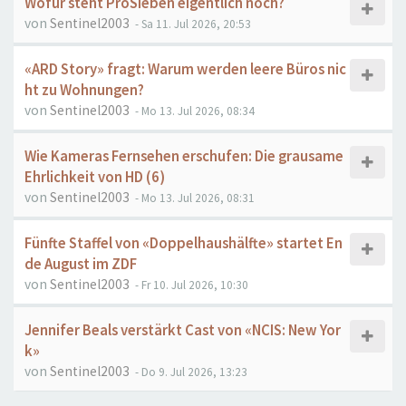
Wofür steht ProSieben eigentlich noch?
von
Sentinel2003
- Sa 11. Jul 2026, 20:53
«ARD Story» fragt: Warum werden leere Büros nic
ht zu Wohnungen?
von
Sentinel2003
- Mo 13. Jul 2026, 08:34
Wie Kameras Fernsehen erschufen: Die grausame
Ehrlichkeit von HD (6)
von
Sentinel2003
- Mo 13. Jul 2026, 08:31
Fünfte Staffel von «Doppelhaushälfte» startet En
de August im ZDF
von
Sentinel2003
- Fr 10. Jul 2026, 10:30
Jennifer Beals verstärkt Cast von «NCIS: New Yor
k»
von
Sentinel2003
- Do 9. Jul 2026, 13:23