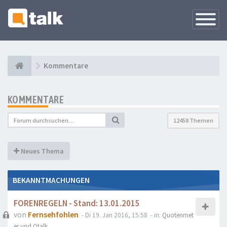
Navigati
versteck
Kommentare
KOMMENTARE
12458 Themen
Neues Thema
BEKANNTMACHUNGEN
FORENREGELN - Stand: 13.01.2015
von
Fernsehfohlen
- Di 19. Jan 2016, 15:58
- in:
Quotenmet
er und Qtalk