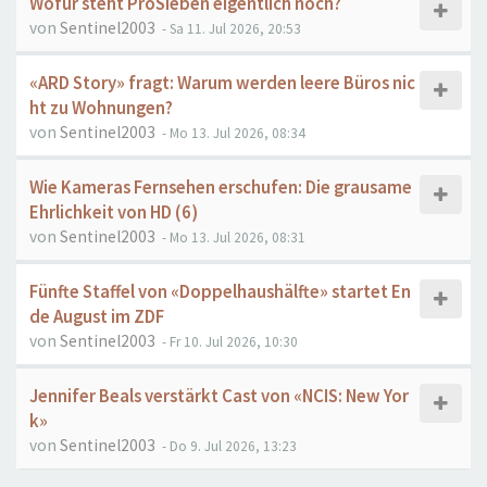
Wofür steht ProSieben eigentlich noch?
von
Sentinel2003
- Sa 11. Jul 2026, 20:53
«ARD Story» fragt: Warum werden leere Büros nic
ht zu Wohnungen?
von
Sentinel2003
- Mo 13. Jul 2026, 08:34
Wie Kameras Fernsehen erschufen: Die grausame
Ehrlichkeit von HD (6)
von
Sentinel2003
- Mo 13. Jul 2026, 08:31
Fünfte Staffel von «Doppelhaushälfte» startet En
de August im ZDF
von
Sentinel2003
- Fr 10. Jul 2026, 10:30
Jennifer Beals verstärkt Cast von «NCIS: New Yor
k»
von
Sentinel2003
- Do 9. Jul 2026, 13:23