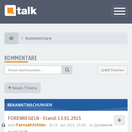
Navigati
versteck
Kommentare
KOMMENTARE
12458 Themen
Neues Thema
BEKANNTMACHUNGEN
FORENREGELN - Stand: 13.01.2015
von
Fernsehfohlen
- Di 19. Jan 2016, 15:58
- in:
Quotenmet
er und Qtalk