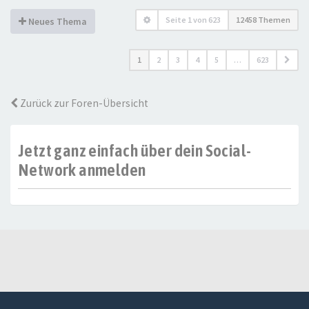
Seite
1
von
623
12458 Themen
Neues Thema
1
2
3
4
5
…
623
Zurück zur Foren-Übersicht
Jetzt ganz einfach über dein Social-
Network anmelden