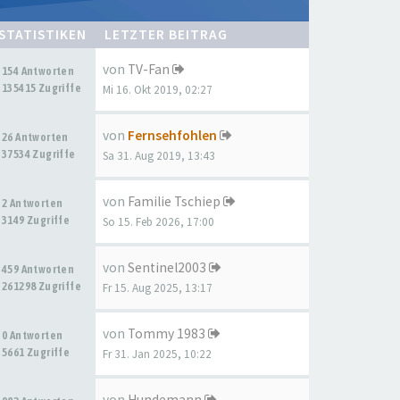
STATISTIKEN
LETZTER BEITRAG
von
TV-Fan
154 Antworten
135415 Zugriffe
Mi 16. Okt 2019, 02:27
von
Fernsehfohlen
26 Antworten
37534 Zugriffe
Sa 31. Aug 2019, 13:43
von
Familie Tschiep
2 Antworten
3149 Zugriffe
So 15. Feb 2026, 17:00
von
Sentinel2003
459 Antworten
261298 Zugriffe
Fr 15. Aug 2025, 13:17
von
Tommy 1983
0 Antworten
5661 Zugriffe
Fr 31. Jan 2025, 10:22
von
Hundemann