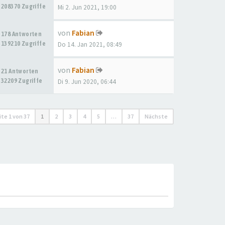
208370 Zugriffe
Mi 2. Jun 2021, 19:00
von
Fabian
178 Antworten
139210 Zugriffe
Do 14. Jan 2021, 08:49
von
Fabian
21 Antworten
32209 Zugriffe
Di 9. Jun 2020, 06:44
ite
1
von
37
1
2
3
4
5
…
37
Nächste