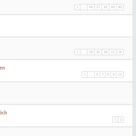
1
…
36
37
38
39
40
1
…
24
25
26
27
28
ren
1
…
6
7
8
9
10
ich
1
2