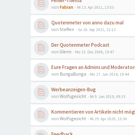
Fehler-Thema
von
Fabian
- Mi 13. Apr 2011, 13:53
Quotenmeter von anno dazu mal
von
Steffen
- So 26. Sep 2021, 22:13
Der Quotenmeter Podcast
von
Glenn
- Mo 15. Dez 2008, 19:47
Eure Fragen an Admins und Moderato
von
BungaBunga
- Mo 27. Jan 2014, 18:44
Werbeanzeigen-Bug
von
Wolfsgesicht
- Mi 9. Jan 2019, 09:33
Kommentieren von Artikeln nicht mögl
von
Wolfsgesicht
- Mi 29. Apr 2020, 15:30
Feedback