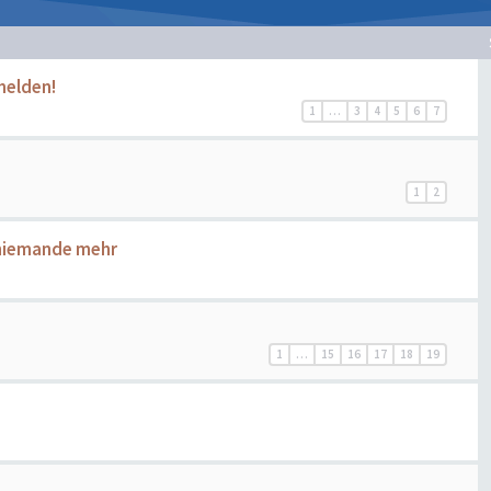
melden!
1
…
3
4
5
6
7
1
2
 niemande mehr
1
…
15
16
17
18
19