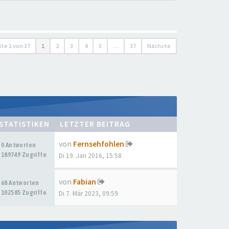
ite
1
von
37
1
2
3
4
5
…
37
Nächste
STATISTIKEN
LETZTER BEITRAG
von
Fernsehfohlen
0 Antworten
189749 Zugriffe
Di 19. Jan 2016, 15:58
von
Fabian
68 Antworten
102585 Zugriffe
Di 7. Mär 2023, 09:59