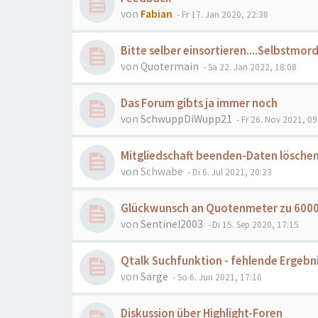
von
Fabian
- Fr 17. Jan 2020, 22:38
Bitte selber einsortieren....Selbstmor
von
Quotermain
- Sa 22. Jan 2022, 18:08
Das Forum gibts ja immer noch
von
SchwuppDiWupp21
- Fr 26. Nov 2021, 09
Mitgliedschaft beenden-Daten lösche
von
Schwabe
- Di 6. Jul 2021, 20:23
Glückwunsch an Quotenmeter zu 6000 
von
Sentinel2003
- Di 15. Sep 2020, 17:15
Qtalk Suchfunktion - fehlende Ergebn
von
Sarge
- So 6. Jun 2021, 17:16
Diskussion über Highlight-Foren