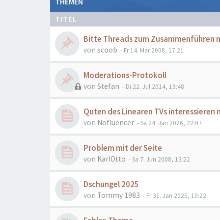
THEMEN
TITEL
Bitte Threads zum Zusammenführen 
von
scoob
- Fr 14. Mär 2008, 17:21
Moderations-Protokoll
von
Stefan
- Di 22. Jul 2014, 19:48
Quten des Linearen TVs interessieren
von
Nofluencer
- Sa 24. Jan 2026, 22:07
Problem mit der Seite
von
KarlOtto
- Sa 7. Jun 2008, 13:22
Dschungel 2025
von
Tommy 1983
- Fr 31. Jan 2025, 10:22