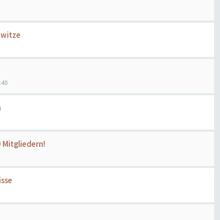
dwitze
:40
n
Mitgliedern!
isse