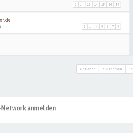
1
…
13
14
15
16
17
er.de
4
1
…
4
5
6
7
8
Optionen
730 Themen
Se
al-Network anmelden