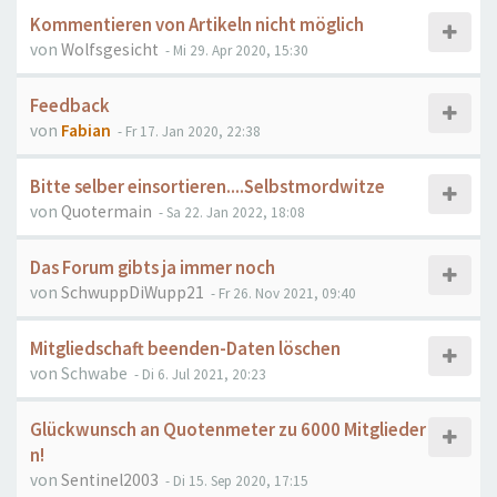
Kommentieren von Artikeln nicht möglich
von
Wolfsgesicht
- Mi 29. Apr 2020, 15:30
Feedback
von
Fabian
- Fr 17. Jan 2020, 22:38
Bitte selber einsortieren....Selbstmordwitze
von
Quotermain
- Sa 22. Jan 2022, 18:08
Das Forum gibts ja immer noch
von
SchwuppDiWupp21
- Fr 26. Nov 2021, 09:40
Mitgliedschaft beenden-Daten löschen
von
Schwabe
- Di 6. Jul 2021, 20:23
Glückwunsch an Quotenmeter zu 6000 Mitglieder
n!
von
Sentinel2003
- Di 15. Sep 2020, 17:15