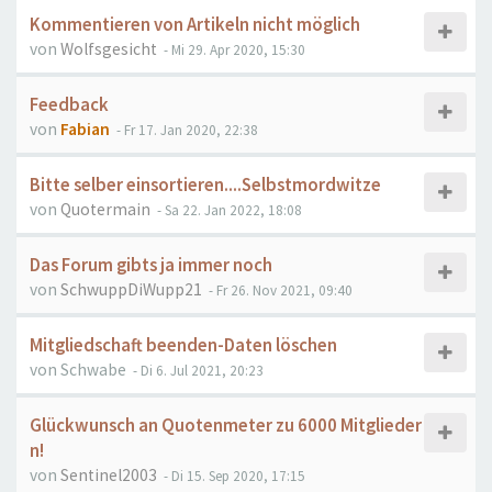
Kommentieren von Artikeln nicht möglich
von
Wolfsgesicht
- Mi 29. Apr 2020, 15:30
Feedback
von
Fabian
- Fr 17. Jan 2020, 22:38
Bitte selber einsortieren....Selbstmordwitze
von
Quotermain
- Sa 22. Jan 2022, 18:08
Das Forum gibts ja immer noch
von
SchwuppDiWupp21
- Fr 26. Nov 2021, 09:40
Mitgliedschaft beenden-Daten löschen
von
Schwabe
- Di 6. Jul 2021, 20:23
Glückwunsch an Quotenmeter zu 6000 Mitglieder
n!
von
Sentinel2003
- Di 15. Sep 2020, 17:15