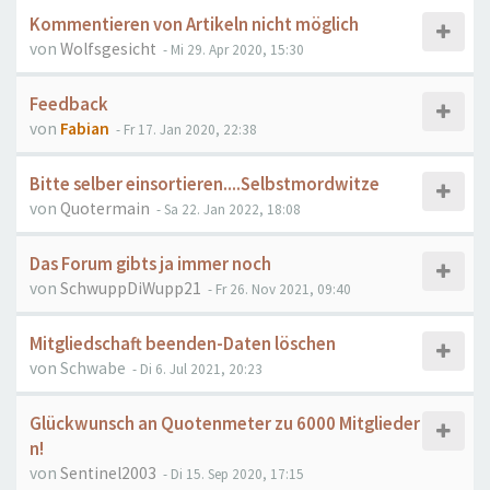
Kommentieren von Artikeln nicht möglich
von
Wolfsgesicht
- Mi 29. Apr 2020, 15:30
Feedback
von
Fabian
- Fr 17. Jan 2020, 22:38
Bitte selber einsortieren....Selbstmordwitze
von
Quotermain
- Sa 22. Jan 2022, 18:08
Das Forum gibts ja immer noch
von
SchwuppDiWupp21
- Fr 26. Nov 2021, 09:40
Mitgliedschaft beenden-Daten löschen
von
Schwabe
- Di 6. Jul 2021, 20:23
Glückwunsch an Quotenmeter zu 6000 Mitglieder
n!
von
Sentinel2003
- Di 15. Sep 2020, 17:15