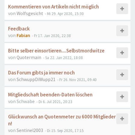
Kommentieren von Artikeln nicht möglich
von
Wolfsgesicht
- Mi 29. Apr 2020, 15:30
Feedback
von
Fabian
- Fr 17. Jan 2020, 22:38
Bitte selber einsortieren....Selbstmordwitze
von
Quotermain
- Sa 22. Jan 2022, 18:08
Das Forum gibts ja immer noch
von
SchwuppDiWupp21
- Fr 26. Nov 2021, 09:40
Mitgliedschaft beenden-Daten löschen
von
Schwabe
- Di 6. Jul 2021, 20:23
Glückwunsch an Quotenmeter zu 6000 Mitglieder
n!
von
Sentinel2003
- Di 15. Sep 2020, 17:15