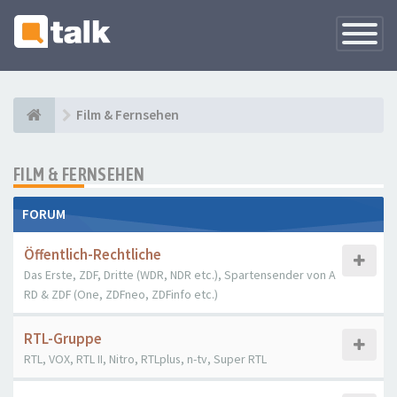
Navigati
versteck
Film & Fernsehen
FILM & FERNSEHEN
FORUM
Öffentlich-Rechtliche
Das Erste, ZDF, Dritte (WDR, NDR etc.), Spartensender von A
RD & ZDF (One, ZDFneo, ZDFinfo etc.)
RTL-Gruppe
RTL, VOX, RTL II, Nitro, RTLplus, n-tv, Super RTL