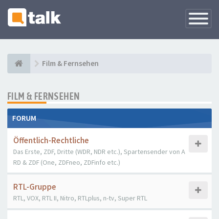
Navigati
versteck
Film & Fernsehen
FILM & FERNSEHEN
FORUM
Öffentlich-Rechtliche
Das Erste, ZDF, Dritte (WDR, NDR etc.), Spartensender von A
RD & ZDF (One, ZDFneo, ZDFinfo etc.)
RTL-Gruppe
RTL, VOX, RTL II, Nitro, RTLplus, n-tv, Super RTL