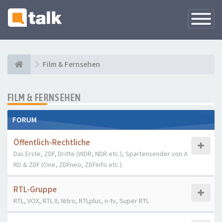
Navigati
versteck
Film & Fernsehen
FILM & FERNSEHEN
FORUM
Öffentlich-Rechtliche
Das Erste, ZDF, Dritte (WDR, NDR etc.), Spartensender von A
RD & ZDF (One, ZDFneo, ZDFinfo etc.)
RTL-Gruppe
RTL, VOX, RTL II, Nitro, RTLplus, n-tv, Super RTL