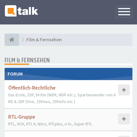
Navigati
versteck
Film & Fernsehen
FILM & FERNSEHEN
FORUM
Öffentlich-Rechtliche
Das Erste, ZDF, Dritte (WDR, NDR etc.), Spartensender von A
RD & ZDF (One, ZDFneo, ZDFinfo etc.)
RTL-Gruppe
RTL, VOX, RTL II, Nitro, RTLplus, n-tv, Super RTL