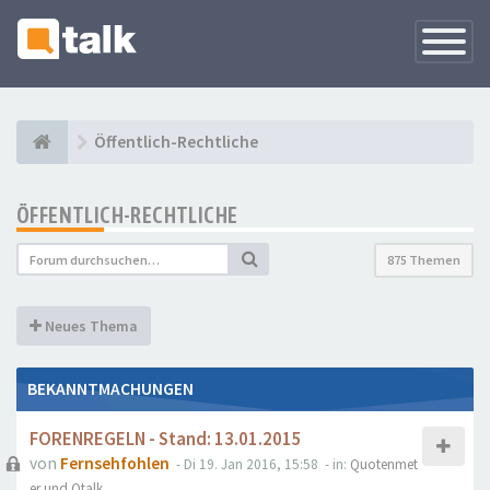
Navigati
versteck
Öffentlich-Rechtliche
ÖFFENTLICH-RECHTLICHE
875 Themen
Neues Thema
BEKANNTMACHUNGEN
FORENREGELN - Stand: 13.01.2015
von
Fernsehfohlen
- Di 19. Jan 2016, 15:58
- in:
Quotenmet
er und Qtalk