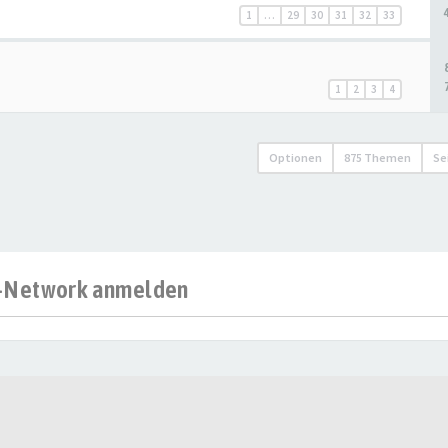
1
…
29
30
31
32
33
1
2
3
4
Optionen
875 Themen
Se
al-Network anmelden