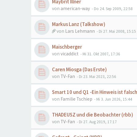
Maybrit Illner
von
american-way
- Do 24. Sep 2009, 22:58
Markus Lanz (Talkshow)
von
Lars Lehmann
- Di 27. Mai 2008, 15:15
Maischberger
von
vicaddict
- Mi 31. Okt 2007, 17:36
Caren Miosga (Das Erste)
von
TV-Fan
- Di 23. Mai 2023, 22:56
Smart 10 und Q1 -Ein Hinweis ist falsc
von
Familie Tschiep
- Mi 3. Jun 2026, 15:44
THADEUSZ und die Beobachter (rbb)
von
TV-Fan
- Di 27. Aug 2019, 17:17