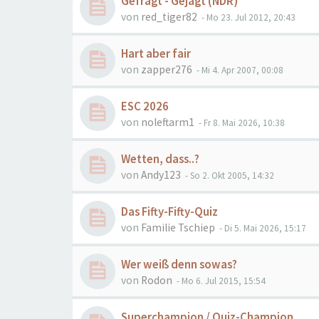
Gefragt - Gejagt (NDR)
von
red_tiger82
- Mo 23. Jul 2012, 20:43
Hart aber fair
von
zapper276
- Mi 4. Apr 2007, 00:08
ESC 2026
von
noleftarm1
- Fr 8. Mai 2026, 10:38
Wetten, dass..?
von
Andy123
- So 2. Okt 2005, 14:32
Das Fifty-Fifty-Quiz
von
Familie Tschiep
- Di 5. Mai 2026, 15:17
Wer weiß denn sowas?
von
Rodon
- Mo 6. Jul 2015, 15:54
Superchampion / Quiz-Champion