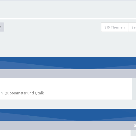
e
875 Themen
Se
in:
Quotenmeter und Qtalk