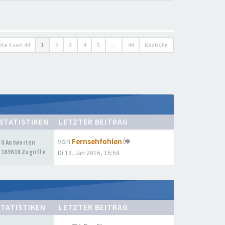
ite
1
von
44
1
2
3
4
5
…
44
Nächste
STATISTIKEN
LETZTER BEITRAG
von
Fernsehfohlen
0 Antworten
189818 Zugriffe
Di 19. Jan 2016, 15:58
STATISTIKEN
LETZTER BEITRAG