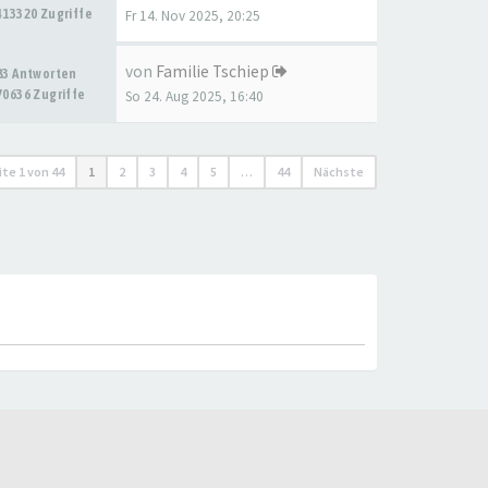
413320 Zugriffe
Fr 14. Nov 2025, 20:25
von
Familie Tschiep
83 Antworten
70636 Zugriffe
So 24. Aug 2025, 16:40
ite
1
von
44
1
2
3
4
5
…
44
Nächste