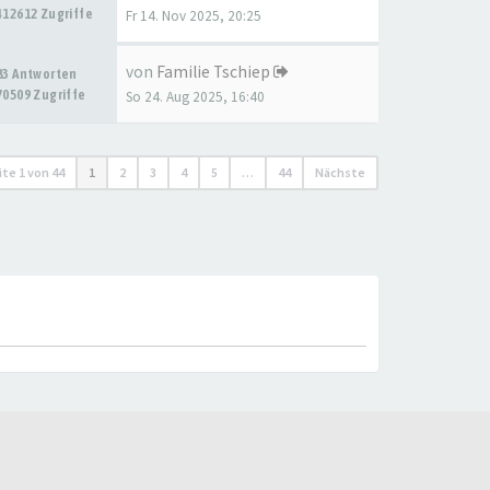
412612 Zugriffe
Fr 14. Nov 2025, 20:25
von
Familie Tschiep
83 Antworten
70509 Zugriffe
So 24. Aug 2025, 16:40
ite
1
von
44
1
2
3
4
5
…
44
Nächste