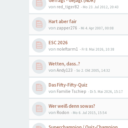
Gefragt - Gejagt (NDR)
von
red_tiger82
- Mo 23. Jul 2012, 20:43
Hart aber fair
von
zapper276
- Mi 4. Apr 2007, 00:08
ESC 2026
von
noleftarm1
- Fr 8. Mai 2026, 10:38
Wetten, dass..?
von
Andy123
- So 2. Okt 2005, 14:32
Das Fifty-Fifty-Quiz
von
Familie Tschiep
- Di 5. Mai 2026, 15:17
Wer weiß denn sowas?
von
Rodon
- Mo 6. Jul 2015, 15:54
Superchampion / Quiz-Champion