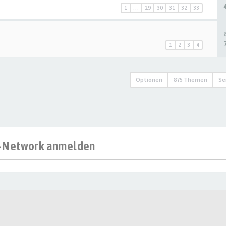
1
…
29
30
31
32
33
1
2
3
4
Optionen
875 Themen
Se
al-Network anmelden