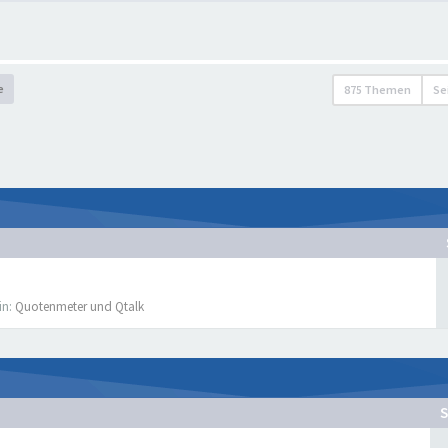
e
875 Themen
Se
in:
Quotenmeter und Qtalk