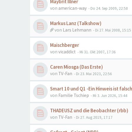
Maybrit Illner
von
american-way
- Do 24. Sep 2009, 22:58
Markus Lanz (Talkshow)
von
Lars Lehmann
- Di 27. Mai 2008, 15:15
Maischberger
von
vicaddict
- Mi 31. Okt 2007, 17:36
Caren Miosga (Das Erste)
von
TV-Fan
- Di 23. Mai 2023, 22:56
Smart 10 und Q1 -Ein Hinweis ist falsc
von
Familie Tschiep
- Mi 3. Jun 2026, 15:44
THADEUSZ und die Beobachter (rbb)
von
TV-Fan
- Di 27. Aug 2019, 17:17