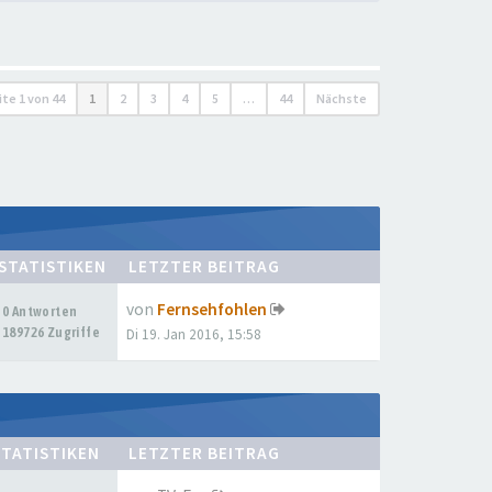
ite
1
von
44
1
2
3
4
5
…
44
Nächste
STATISTIKEN
LETZTER BEITRAG
von
Fernsehfohlen
0 Antworten
189726 Zugriffe
Di 19. Jan 2016, 15:58
STATISTIKEN
LETZTER BEITRAG