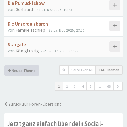
Die Pumuckl show
von
Gerhsard
- So 21. Dez 2025, 10:23
Die Unzerquizbaren
von
Familie Tschiep
- Sa 15. Nov 2025, 23:20
Stargate
von
KönigLustig
- So 16. Jan 2005, 09:55
Seite
1
von
68
1347 Themen
Neues Thema
1
2
3
4
5
…
68
Zurück zur Foren-Übersicht
Jetzt ganz einfach über dein Social-