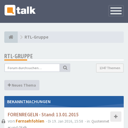
Navigati
versteck
RTL-Gruppe
RTL-GRUPPE
1347 Themen
Neues Thema
BEKANNTMACHUNGEN
FORENREGELN - Stand: 13.01.2015
von
Fernsehfohlen
- Di 19. Jan 2016, 15:58
- in:
Quotenmet
er und Qtalk