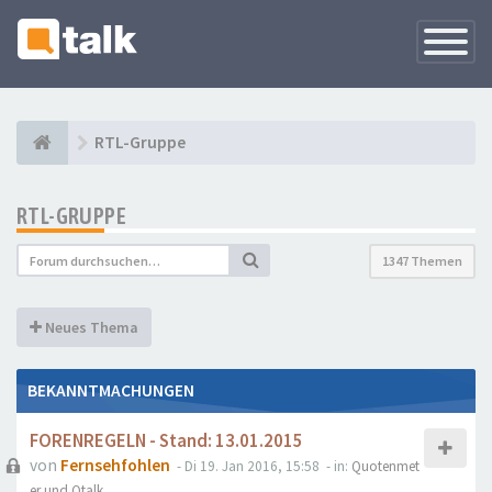
Navigati
versteck
RTL-Gruppe
RTL-GRUPPE
1347 Themen
Neues Thema
BEKANNTMACHUNGEN
FORENREGELN - Stand: 13.01.2015
von
Fernsehfohlen
- Di 19. Jan 2016, 15:58
- in:
Quotenmet
er und Qtalk