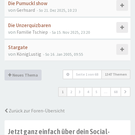
Die Pumuckl show
von
Gerhsard
- So 21. Dez 2025, 10:23
Die Unzerquizbaren
von
Familie Tschiep
- Sa 15. Nov 2025, 23:20
Stargate
von
KönigLustig
- So 16. Jan 2005, 09:55
Seite
1
von
68
1347 Themen
Neues Thema
1
2
3
4
5
…
68
Zurück zur Foren-Übersicht
Jetzt ganz einfach über dein Social-