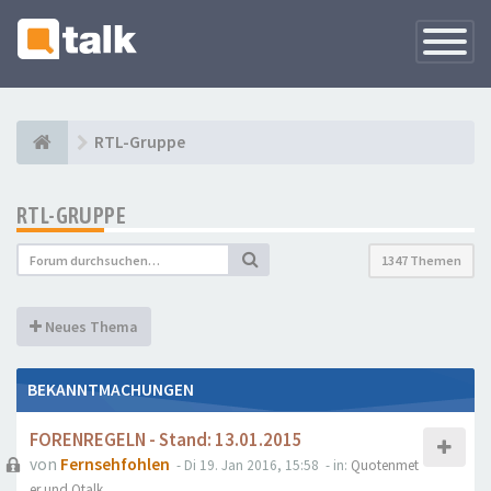
Navigati
versteck
RTL-Gruppe
RTL-GRUPPE
1347 Themen
Neues Thema
BEKANNTMACHUNGEN
FORENREGELN - Stand: 13.01.2015
von
Fernsehfohlen
- Di 19. Jan 2016, 15:58
- in:
Quotenmet
er und Qtalk