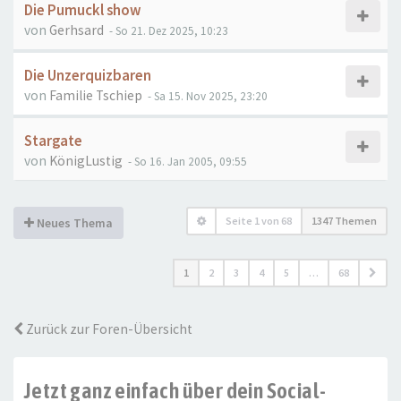
Die Pumuckl show
von
Gerhsard
- So 21. Dez 2025, 10:23
Die Unzerquizbaren
von
Familie Tschiep
- Sa 15. Nov 2025, 23:20
Stargate
von
KönigLustig
- So 16. Jan 2005, 09:55
Seite
1
von
68
1347 Themen
Neues Thema
1
2
3
4
5
…
68
Zurück zur Foren-Übersicht
Jetzt ganz einfach über dein Social-