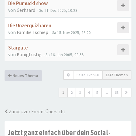
Die Pumuckl show
von
Gerhsard
- So 21. Dez 2025, 10:23
Die Unzerquizbaren
von
Familie Tschiep
- Sa 15. Nov 2025, 23:20
Stargate
von
KönigLustig
- So 16. Jan 2005, 09:55
Seite
1
von
68
1347 Themen
Neues Thema
1
2
3
4
5
…
68
Zurück zur Foren-Übersicht
Jetzt ganz einfach über dein Social-