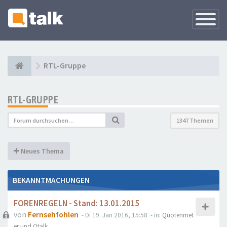
Navigati
versteck
RTL-Gruppe
RTL-GRUPPE
1347 Themen
Neues Thema
BEKANNTMACHUNGEN
FORENREGELN - Stand: 13.01.2015
von
Fernsehfohlen
- Di 19. Jan 2016, 15:58
- in:
Quotenmet
er und Qtalk