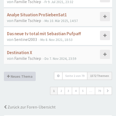
von
Familie Tschiep
- Fr 9. Jul 2021, 23:32
Analye Situation ProSiebenSat1
von
Familie Tschiep
- Mo 10. Mär 2025, 14:57
Das neue tv total mit Sebastian Pufpaff
von
Sentinel2003
- Mo 8. Nov 2021, 18:53
Destination X
von
Familie Tschiep
- Do 7. Nov 2024, 23:59
Seite
1
von
79
1572 Themen
Neues Thema
1
2
3
4
5
…
79
Zurück zur Foren-Übersicht