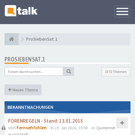
Navigati
versteck
ProSiebenSat.1
PROSIEBENSAT.1
1572 Themen
Neues Thema
BEKANNTMACHUNGEN
FORENREGELN - Stand: 13.01.2015
von
Fernsehfohlen
- Di 19. Jan 2016, 15:58
- in:
Quotenmet
er und Qtalk