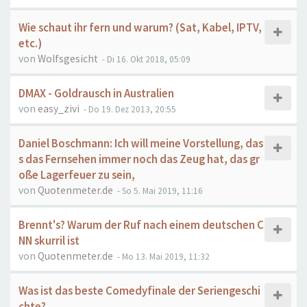
Wie schaut ihr fern und warum? (Sat, Kabel, IPTV,
etc.)
von
Wolfsgesicht
- Di 16. Okt 2018, 05:09
DMAX - Goldrausch in Australien
von
easy_zivi
- Do 19. Dez 2013, 20:55
Daniel Boschmann: Ich will meine Vorstellung, das
s das Fernsehen immer noch das Zeug hat, das gr
oße Lagerfeuer zu sein,
von
Quotenmeter.de
- So 5. Mai 2019, 11:16
Brennt's? Warum der Ruf nach einem deutschen C
NN skurril ist
von
Quotenmeter.de
- Mo 13. Mai 2019, 11:32
Was ist das beste Comedyfinale der Seriengeschi
chte?