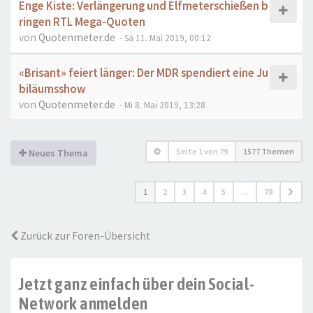
Enge Kiste: Verlängerung und Elfmeterschießen b
ringen RTL Mega-Quoten
von
Quotenmeter.de
- Sa 11. Mai 2019, 00:12
«Brisant» feiert länger: Der MDR spendiert eine Ju
biläumsshow
von
Quotenmeter.de
- Mi 8. Mai 2019, 13:28
Seite
1
von
79
1577 Themen
Neues Thema
1
2
3
4
5
…
79
Zurück zur Foren-Übersicht
Jetzt ganz einfach über dein Social-
Network anmelden