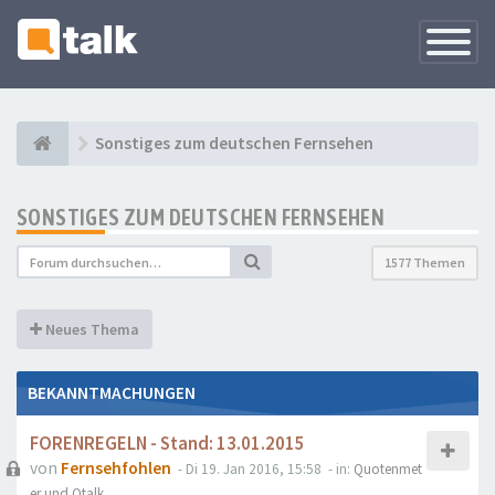
Navigati
versteck
Sonstiges zum deutschen Fernsehen
SONSTIGES ZUM DEUTSCHEN FERNSEHEN
1577 Themen
Neues Thema
BEKANNTMACHUNGEN
FORENREGELN - Stand: 13.01.2015
von
Fernsehfohlen
- Di 19. Jan 2016, 15:58
- in:
Quotenmet
er und Qtalk