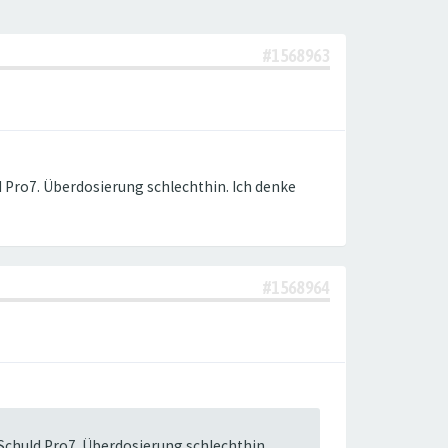
#1568963
d Pro7. Überdosierung schlechthin. Ich denke
#1568964
 Schuld Pro7. Überdosierung schlechthin.