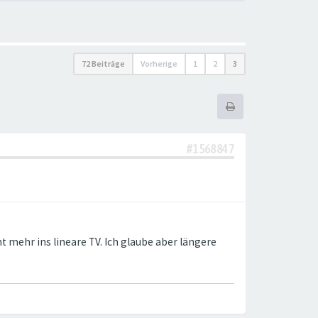
72 Beiträge
Vorherige
1
2
3
#1568847
ht mehr ins lineare TV. Ich glaube aber längere