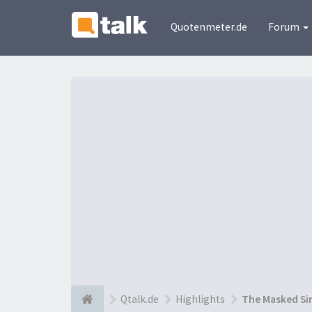
Quotenmeter.de
Forum
Qtalk.de
Highlights
The Masked Si