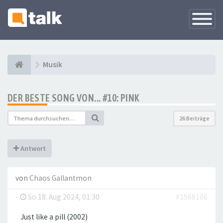
Navigati
versteck
Musik
DER BESTE SONG VON... #10: PINK
26 Beiträge
Antwort
von
Chaos Gallantmon
-
So 18. Aug 2024, 01:30
#1568106
Just like a pill (2002)