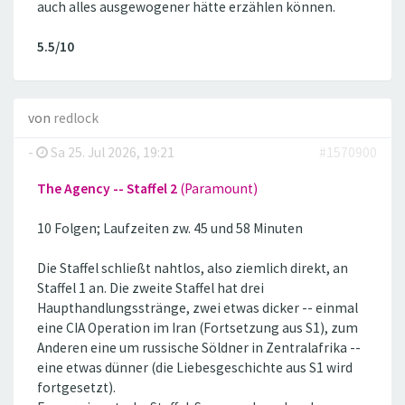
auch alles ausgewogener hätte erzählen können.
5.5/10
von
redlock
-
Sa 25. Jul 2026, 19:21
#1570900
The Agency -- Staffel 2
(Paramount)
10 Folgen; Laufzeiten zw. 45 und 58 Minuten
Die Staffel schließt nahtlos, also ziemlich direkt, an
Staffel 1 an. Die zweite Staffel hat drei
Haupthandlungsstränge, zwei etwas dicker -- einmal
eine CIA Operation im Iran (Fortsetzung aus S1), zum
Anderen eine um russische Söldner in Zentralafrika --
eine etwas dünner (die Liebesgeschichte aus S1 wird
fortgesetzt).