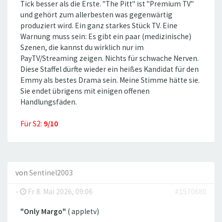
Tick besser als die Erste. ''The Pitt'' ist ''Premium TV''
und gehört zum allerbesten was gegenwärtig
produziert wird. Ein ganz starkes Stück TV. Eine
Warnung muss sein: Es gibt ein paar (medizinische)
Szenen, die kannst du wirklich nur im
PayTV/Streaming zeigen. Nichts für schwache Nerven.
Diese Staffel dürfte wieder ein heißes Kandidat für den
Emmy als bestes Drama sein. Meine Stimme hätte sie.
Sie endet übrigens mit einigen offenen
Handlungsfäden.
Für S2:
9/10
von
Sentinel2003
-
Fr 8. Mai 2026, 09:06
#1570680
"Only Margo"
( appletv)