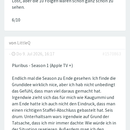
Lost, aber die 10 Folgen waren schon ganz schön zu
sehen.
6/10
von
LittleQ
-
Do 9. Jul 2026, 16:17
#1570863
Pluribus - Season 1 (Apple TV +)
Endlich mal die Season zu Ende gesehen. Ich finde die
Grundidee wirklich nice, aber ich hab nicht unbedingt
das Gefühl, dass man viel daraus gemacht hat.
Irgendwie zieht sich das für mich wie Kaugummi und
am Ende hatte ich auch nicht den Eindruck, dass man
einen richtigen Staffel-Abschluss gebastelt hat. Seis
drum. Unterhaltsam wars irgendwie auf Grund der
Tatsache, dass ich mir immer dachte: Wie würde ich in
der Situation reagieren. Außerdem mag ich den