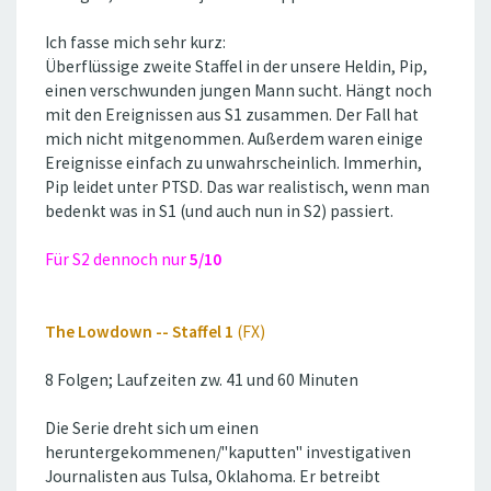
Ich fasse mich sehr kurz:
Überflüssige zweite Staffel in der unsere Heldin, Pip,
einen verschwunden jungen Mann sucht. Hängt noch
mit den Ereignissen aus S1 zusammen. Der Fall hat
mich nicht mitgenommen. Außerdem waren einige
Ereignisse einfach zu unwahrscheinlich. Immerhin,
Pip leidet unter PTSD. Das war realistisch, wenn man
bedenkt was in S1 (und auch nun in S2) passiert.
Für S2 dennoch nur
5/10
The Lowdown -- Staffel 1
(FX)
8 Folgen; Laufzeiten zw. 41 und 60 Minuten
Die Serie dreht sich um einen
heruntergekommenen/''kaputten'' investigativen
Journalisten aus Tulsa, Oklahoma. Er betreibt