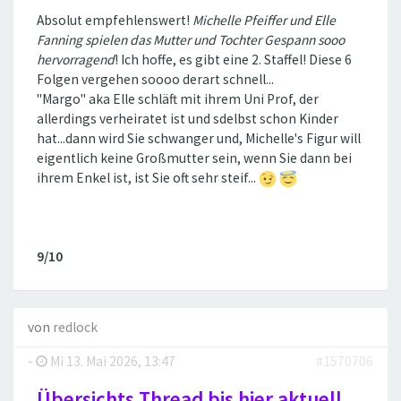
Absolut empfehlenswert!
Michelle Pfeiffer und Elle
Fanning spielen das Mutter und Tochter Gespann sooo
hervorragend
! Ich hoffe, es gibt eine 2. Staffel! Diese 6
Folgen vergehen soooo derart schnell...
"Margo" aka Elle schläft mit ihrem Uni Prof, der
allerdings verheiratet ist und sdelbst schon Kinder
hat...dann wird Sie schwanger und, Michelle's Figur will
eigentlich keine Großmutter sein, wenn Sie dann bei
ihrem Enkel ist, ist Sie oft sehr steif...
9/10
von
redlock
-
Mi 13. Mai 2026, 13:47
#1570706
Übersichts Thread bis hier aktuell