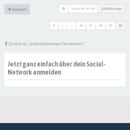
Seite
90
von
90
2236 Beiträge
Antwort
1
…
86
87
88
89
90
Zurück zu „Internationales Fernsehen“
Jetzt ganz einfach über dein Social-
Network anmelden