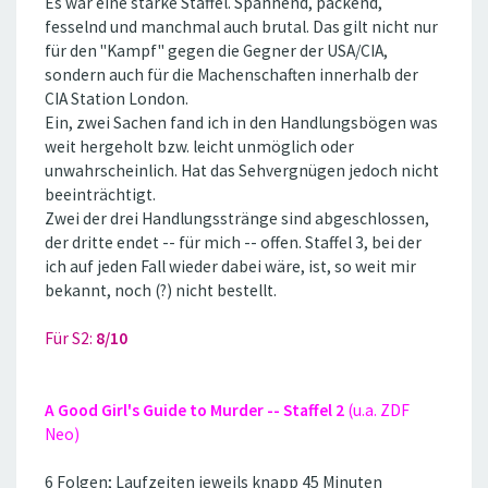
Es war eine starke Staffel. Spannend, packend,
fesselnd und manchmal auch brutal. Das gilt nicht nur
für den ''Kampf'' gegen die Gegner der USA/CIA,
sondern auch für die Machenschaften innerhalb der
CIA Station London.
Ein, zwei Sachen fand ich in den Handlungsbögen was
weit hergeholt bzw. leicht unmöglich oder
unwahrscheinlich. Hat das Sehvergnügen jedoch nicht
beeinträchtigt.
Zwei der drei Handlungsstränge sind abgeschlossen,
der dritte endet -- für mich -- offen. Staffel 3, bei der
ich auf jeden Fall wieder dabei wäre, ist, so weit mir
bekannt, noch (?) nicht bestellt.
Für S2:
8/10
A Good Girl's Guide to Murder -- Staffel 2
(u.a. ZDF
Neo)
6 Folgen; Laufzeiten jeweils knapp 45 Minuten