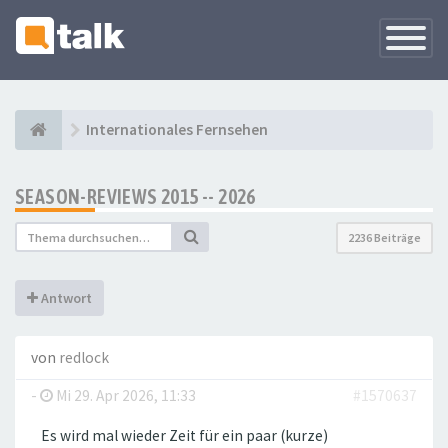
Navigati
versteck
Internationales Fernsehen
SEASON-REVIEWS 2015 -- 2026
2236 Beiträge
Antwort
von
redlock
-
Mi 29. Apr 2026, 11:33
#1570637
Es wird mal wieder Zeit für ein paar (kurze)