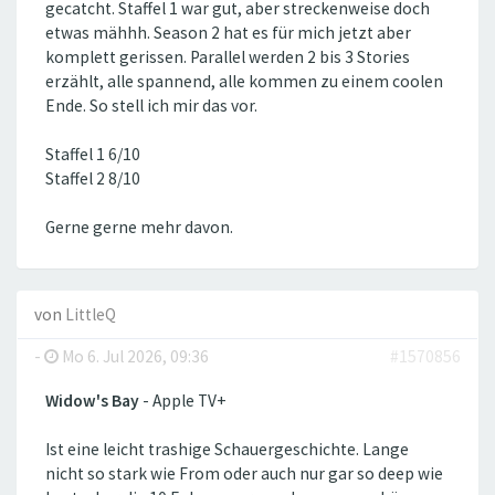
gecatcht. Staffel 1 war gut, aber streckenweise doch
etwas mähhh. Season 2 hat es für mich jetzt aber
komplett gerissen. Parallel werden 2 bis 3 Stories
erzählt, alle spannend, alle kommen zu einem coolen
Ende. So stell ich mir das vor.
Staffel 1 6/10
Staffel 2 8/10
Gerne gerne mehr davon.
von
LittleQ
-
Mo 6. Jul 2026, 09:36
#1570856
Widow's Bay
- Apple TV+
Ist eine leicht trashige Schauergeschichte. Lange
nicht so stark wie From oder auch nur gar so deep wie