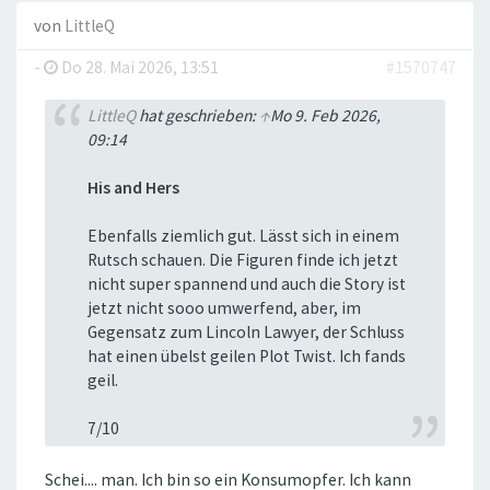
von
LittleQ
-
Do 28. Mai 2026, 13:51
#1570747
LittleQ
hat geschrieben:
↑
Mo 9. Feb 2026,
09:14
His and Hers
Ebenfalls ziemlich gut. Lässt sich in einem
Rutsch schauen. Die Figuren finde ich jetzt
nicht super spannend und auch die Story ist
jetzt nicht sooo umwerfend, aber, im
Gegensatz zum Lincoln Lawyer, der Schluss
hat einen übelst geilen Plot Twist. Ich fands
geil.
7/10
Schei.... man. Ich bin so ein Konsumopfer. Ich kann