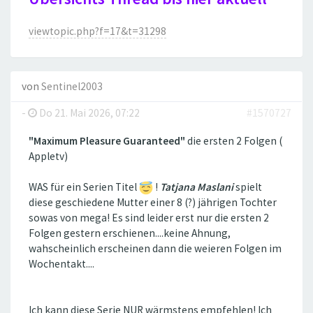
viewtopic.php?f=17&t=31298
von
Sentinel2003
-
Do 21. Mai 2026, 07:22
#1570727
"Maximum Pleasure Guaranteed"
die ersten 2 Folgen (
Appletv)
WAS für ein Serien Titel
!
Tatjana Maslani
spielt
diese geschiedene Mutter einer 8 (?) jährigen Tochter
sowas von mega! Es sind leider erst nur die ersten 2
Folgen gestern erschienen....keine Ahnung,
wahscheinlich erscheinen dann die weieren Folgen im
Wochentakt....
Ich kann diese Serie NUR wärmstens empfehlen! Ich