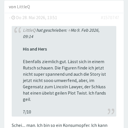
von
LittleQ
-
Do 28. Mai 2026, 13:51
#1570747
LittleQ
hat geschrieben:
↑
Mo 9. Feb 2026,
09:14
His and Hers
Ebenfalls ziemlich gut. Lässt sich in einem
Rutsch schauen. Die Figuren finde ich jetzt
nicht super spannend und auch die Story ist
jetzt nicht sooo umwerfend, aber, im
Gegensatz zum Lincoln Lawyer, der Schluss
hat einen übelst geilen Plot Twist. Ich fands
geil.
7/10
Schei.... man. Ich bin so ein Konsumopfer. Ich kann