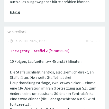
auch alles ausgewogener hätte erzählen können.
5.5/10
von
redlock
-
Sa 25. Jul 2026, 19:21
#1570900
The Agency -- Staffel 2
(Paramount)
10 Folgen; Laufzeiten zw. 45 und 58 Minuten
Die Staffel schließt nahtlos, also ziemlich direkt, an
Staffel 1 an. Die zweite Staffel hat drei
Haupthandlungsstränge, zwei etwas dicker -- einmal
eine CIA Operation im Iran (Fortsetzung aus S1), zum
Anderen eine um russische Söldner in Zentralafrika --
eine etwas dünner (die Liebesgeschichte aus S1 wird
fortgesetzt).