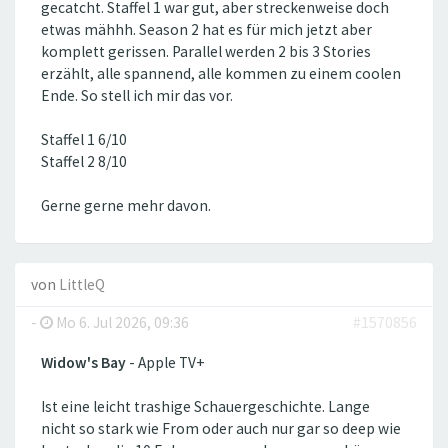
gecatcht. Staffel 1 war gut, aber streckenweise doch
etwas mähhh. Season 2 hat es für mich jetzt aber
komplett gerissen. Parallel werden 2 bis 3 Stories
erzählt, alle spannend, alle kommen zu einem coolen
Ende. So stell ich mir das vor.
Staffel 1 6/10
Staffel 2 8/10
Gerne gerne mehr davon.
von
LittleQ
-
Mo 6. Jul 2026, 09:36
#1570856
Widow's Bay
- Apple TV+
Ist eine leicht trashige Schauergeschichte. Lange
nicht so stark wie From oder auch nur gar so deep wie