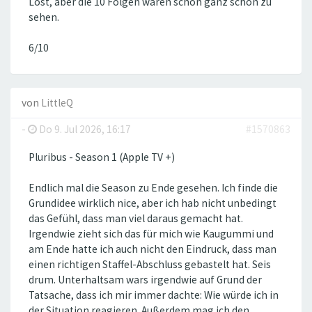
Lost, aber die 10 Folgen waren schon ganz schön zu
sehen.
6/10
von
LittleQ
-
Do 9. Jul 2026, 16:17
#1570863
Pluribus - Season 1 (Apple TV +)
Endlich mal die Season zu Ende gesehen. Ich finde die
Grundidee wirklich nice, aber ich hab nicht unbedingt
das Gefühl, dass man viel daraus gemacht hat.
Irgendwie zieht sich das für mich wie Kaugummi und
am Ende hatte ich auch nicht den Eindruck, dass man
einen richtigen Staffel-Abschluss gebastelt hat. Seis
drum. Unterhaltsam wars irgendwie auf Grund der
Tatsache, dass ich mir immer dachte: Wie würde ich in
der Situation reagieren. Außerdem mag ich den