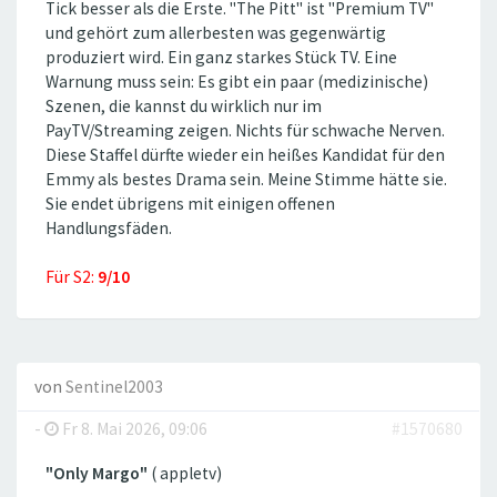
Tick besser als die Erste. ''The Pitt'' ist ''Premium TV''
und gehört zum allerbesten was gegenwärtig
produziert wird. Ein ganz starkes Stück TV. Eine
Warnung muss sein: Es gibt ein paar (medizinische)
Szenen, die kannst du wirklich nur im
PayTV/Streaming zeigen. Nichts für schwache Nerven.
Diese Staffel dürfte wieder ein heißes Kandidat für den
Emmy als bestes Drama sein. Meine Stimme hätte sie.
Sie endet übrigens mit einigen offenen
Handlungsfäden.
Für S2:
9/10
von
Sentinel2003
-
Fr 8. Mai 2026, 09:06
#1570680
"Only Margo"
( appletv)