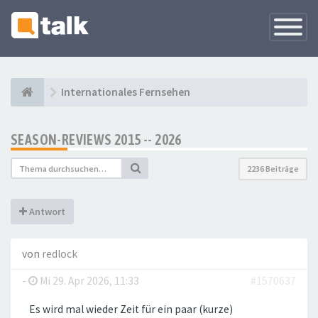
Navigati
versteck
Internationales Fernsehen
SEASON-REVIEWS 2015 -- 2026
2236 Beiträge
Antwort
von
redlock
-
Mi 29. Apr 2026, 11:33
#1570637
Es wird mal wieder Zeit für ein paar (kurze)