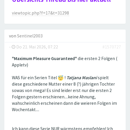
viewtopic.php?f=17&t=31298
von
Sentinel2003
-
Do 21. Mai 2026, 07:22
#1570727
"Maximum Pleasure Guaranteed"
die ersten 2 Folgen (
Appletv)
WAS für ein Serien Titel
!
Tatjana Maslani
spielt
diese geschiedene Mutter einer 8 (?) jährigen Tochter
sowas von mega! Es sind leider erst nur die ersten 2
Folgen gestern erschienen....keine Ahnung,
wahscheinlich erscheinen dann die weieren Folgen im
Wochentakt....
Ich kann diese Serie NUR wärmstens empfehlen! Ich