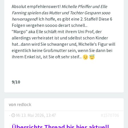
Absolut empfehlenswert!
Michelle Pfeiffer und Elle
Fanning spielen das Mutter und Tochter Gespann sooo
hervorragend
! Ich hoffe, es gibt eine 2. Staffel! Diese 6
Folgen vergehen soooo derart schnell...
"Margo" aka Elle schläft mit ihrem Uni Prof, der
allerdings verheiratet ist und sdelbst schon Kinder
hat...dann wird Sie schwanger und, Michelle's Figur will
eigentlich keine Großmutter sein, wenn Sie dann bei
ihrem Enkel ist, ist Sie oft sehr steif...
9/10
von
redlock
-
Mi 13. Mai 2026, 13:47
#1570706
Übersichts Thread bis hier aktuell