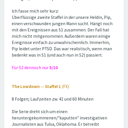
Ich fasse mich sehr kurz:
Überflüssige zweite Staffel in der unsere Heldin, Pip,
einen verschwunden jungen Mann sucht. Hängt noch
mit den Ereignissen aus S1 zusammen. Der Fall hat
mich nicht mitgenommen. Außerdem waren einige
Ereignisse einfach zu unwahrscheinlich. Immerhin,
Pip leidet unter PTSD. Das war realistisch, wenn man
bedenkt was in S1 (und auch nun in S2) passiert.
Für S2 dennoch nur
5/10
The Lowdown -- Staffel 1
(FX)
8 Folgen; Laufzeiten zw. 41 und 60 Minuten
Die Serie dreht sich um einen
heruntergekommenen/''kaputten'' investigativen
Journalisten aus Tulsa, Oklahoma. Er betreibt