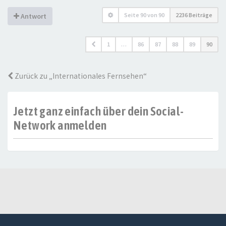
Seite
90
von
90
2236 Beiträge
Antwort
1
…
86
87
88
89
90
Zurück zu „Internationales Fernsehen“
Jetzt ganz einfach über dein Social-
Network anmelden