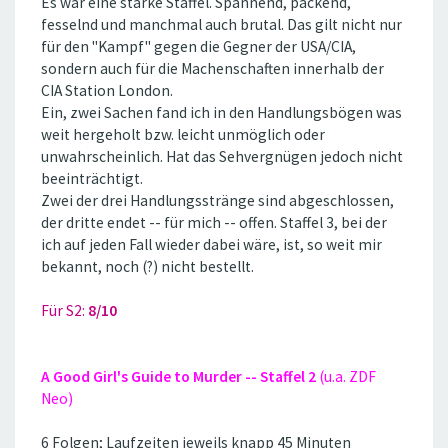
Es war eine starke Staffel. Spannend, packend,
fesselnd und manchmal auch brutal. Das gilt nicht nur
für den ''Kampf'' gegen die Gegner der USA/CIA,
sondern auch für die Machenschaften innerhalb der
CIA Station London.
Ein, zwei Sachen fand ich in den Handlungsbögen was
weit hergeholt bzw. leicht unmöglich oder
unwahrscheinlich. Hat das Sehvergnügen jedoch nicht
beeinträchtigt.
Zwei der drei Handlungsstränge sind abgeschlossen,
der dritte endet -- für mich -- offen. Staffel 3, bei der
ich auf jeden Fall wieder dabei wäre, ist, so weit mir
bekannt, noch (?) nicht bestellt.
Für S2:
8/10
A Good Girl's Guide to Murder -- Staffel 2
(u.a. ZDF
Neo)
6 Folgen; Laufzeiten jeweils knapp 45 Minuten