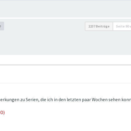
e
2237 Beiträge
Seite
90
merkungen zu Serien, die ich in den letzten paar Wochen sehen konn
O)