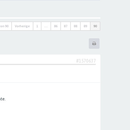
von
90
Vorherige
1
…
86
87
88
89
90
#1570637
te.