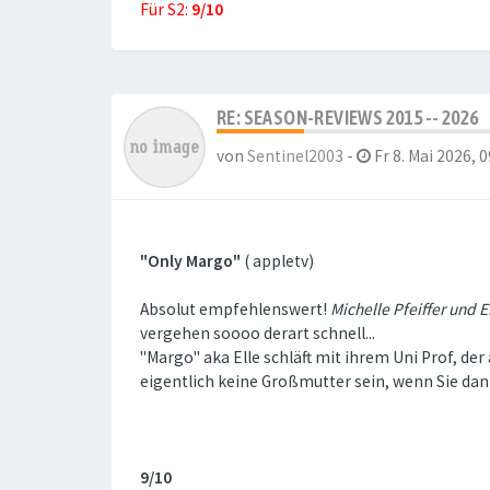
Für S2:
9/10
RE: SEASON-REVIEWS 2015 -- 2026
von
Sentinel2003
-
Fr 8. Mai 2026, 0
"Only Margo"
( appletv)
Absolut empfehlenswert!
Michelle Pfeiffer und 
vergehen soooo derart schnell...
"Margo" aka Elle schläft mit ihrem Uni Prof, der 
eigentlich keine Großmutter sein, wenn Sie dann b
9/10