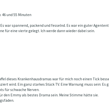
. 46 und 55 Minuten
2). Es war spannend, packend und fesselnd. Es war ein guter Agententh
ne für eine vierte gelegt. Ich werde dann wieder dabei sein.
fel dieses Krankenhausdramas war für mich noch einen Tick besser als
ert wird. Ein ganz starkes Stück TV. Eine Warnung muss sein: Es g
hts für schwache Nerven.
 für den Emmy als bestes Drama sein. Meine Stimme hätte sie.
ngsfäden.