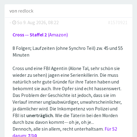
von
redlock
-
So 9. Aug 2026, 08:22
#1570921
Cross -- Staffel 2
(Amazon)
8 Folgen; Laufzeiten (ohne Synchro Teil) zw. 45 und 55
Minuten
Cross und eine FBI Agentin (Alone Tal, sehr schön sie
wieder zu sehen) jagen eine Serienkillerin. Die muss
natürlich sehr gute Gründe für ihre Taten haben und
bekommt sie auch. Ihre Opfer sind echt hassenswert.
Das Problem der Geschichte ist jedoch, dass sie im
Verlauf immer unglaubwürdiger, unwahrscheinlicher,
ja dämlicher wird. Die Inkompetenz von Polizei und
FBI ist
unerträglich.
Wie die Täterin bei den Morden
durch bzw. davon kommt-- oh je, oh je...
Dennoch, alle sin allem, recht unterhaltsam.
Für S2
darum:
7/10