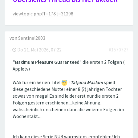
viewtopic.php?f=17&t=31298
von
Sentinel2003
-
Do 21. Mai 2026, 07:22
#1570727
"Maximum Pleasure Guaranteed"
die ersten 2 Folgen (
Appletv)
WAS für ein Serien Titel
!
Tatjana Maslani
spielt
diese geschiedene Mutter einer 8 (?) jährigen Tochter
sowas von mega! Es sind leider erst nur die ersten 2
Folgen gestern erschienen....keine Ahnung,
wahscheinlich erscheinen dann die weieren Folgen im
Wochentakt....
Ich kann diese Serie NUR wärmstens empfehlen! Ich