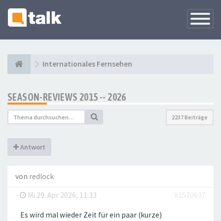
Navigati
versteck
Internationales Fernsehen
SEASON-REVIEWS 2015 -- 2026
2237 Beiträge
Antwort
von
redlock
-
Mi 29. Apr 2026, 11:33
#1570637
Es wird mal wieder Zeit für ein paar (kurze)