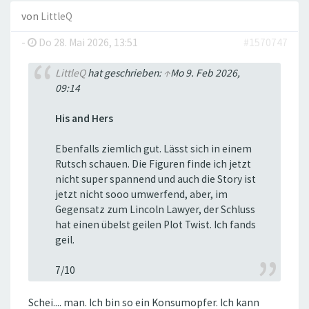
von
LittleQ
-
Do 28. Mai 2026, 13:51
#1570747
LittleQ
hat geschrieben:
↑
Mo 9. Feb 2026,
09:14
His and Hers
Ebenfalls ziemlich gut. Lässt sich in einem
Rutsch schauen. Die Figuren finde ich jetzt
nicht super spannend und auch die Story ist
jetzt nicht sooo umwerfend, aber, im
Gegensatz zum Lincoln Lawyer, der Schluss
hat einen übelst geilen Plot Twist. Ich fands
geil.
7/10
Schei.... man. Ich bin so ein Konsumopfer. Ich kann