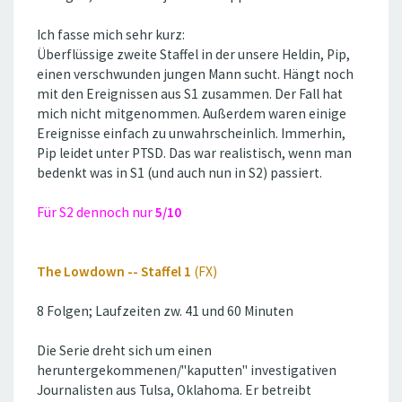
Ich fasse mich sehr kurz:
Überflüssige zweite Staffel in der unsere Heldin, Pip,
einen verschwunden jungen Mann sucht. Hängt noch
mit den Ereignissen aus S1 zusammen. Der Fall hat
mich nicht mitgenommen. Außerdem waren einige
Ereignisse einfach zu unwahrscheinlich. Immerhin,
Pip leidet unter PTSD. Das war realistisch, wenn man
bedenkt was in S1 (und auch nun in S2) passiert.
Für S2 dennoch nur
5/10
The Lowdown -- Staffel 1
(FX)
8 Folgen; Laufzeiten zw. 41 und 60 Minuten
Die Serie dreht sich um einen
heruntergekommenen/''kaputten'' investigativen
Journalisten aus Tulsa, Oklahoma. Er betreibt