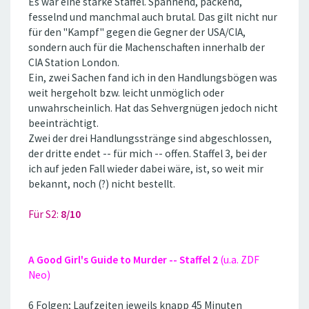
Es war eine starke Staffel. Spannend, packend,
fesselnd und manchmal auch brutal. Das gilt nicht nur
für den ''Kampf'' gegen die Gegner der USA/CIA,
sondern auch für die Machenschaften innerhalb der
CIA Station London.
Ein, zwei Sachen fand ich in den Handlungsbögen was
weit hergeholt bzw. leicht unmöglich oder
unwahrscheinlich. Hat das Sehvergnügen jedoch nicht
beeinträchtigt.
Zwei der drei Handlungsstränge sind abgeschlossen,
der dritte endet -- für mich -- offen. Staffel 3, bei der
ich auf jeden Fall wieder dabei wäre, ist, so weit mir
bekannt, noch (?) nicht bestellt.
Für S2:
8/10
A Good Girl's Guide to Murder -- Staffel 2
(u.a. ZDF
Neo)
6 Folgen; Laufzeiten jeweils knapp 45 Minuten