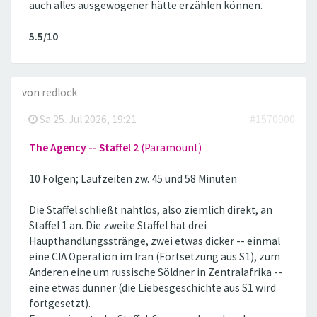
auch alles ausgewogener hätte erzählen können.
5.5/10
von
redlock
-
Sa 25. Jul 2026, 19:21
#1570900
The Agency -- Staffel 2
(Paramount)
10 Folgen; Laufzeiten zw. 45 und 58 Minuten
Die Staffel schließt nahtlos, also ziemlich direkt, an
Staffel 1 an. Die zweite Staffel hat drei
Haupthandlungsstränge, zwei etwas dicker -- einmal
eine CIA Operation im Iran (Fortsetzung aus S1), zum
Anderen eine um russische Söldner in Zentralafrika --
eine etwas dünner (die Liebesgeschichte aus S1 wird
fortgesetzt).