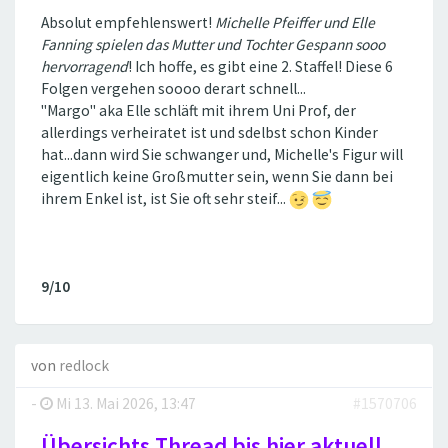
Absolut empfehlenswert!
Michelle Pfeiffer und Elle
Fanning spielen das Mutter und Tochter Gespann sooo
hervorragend
! Ich hoffe, es gibt eine 2. Staffel! Diese 6
Folgen vergehen soooo derart schnell...
"Margo" aka Elle schläft mit ihrem Uni Prof, der
allerdings verheiratet ist und sdelbst schon Kinder
hat...dann wird Sie schwanger und, Michelle's Figur will
eigentlich keine Großmutter sein, wenn Sie dann bei
ihrem Enkel ist, ist Sie oft sehr steif...
9/10
von
redlock
-
Mi 13. Mai 2026, 13:47
#1570706
Übersichts Thread bis hier aktuell