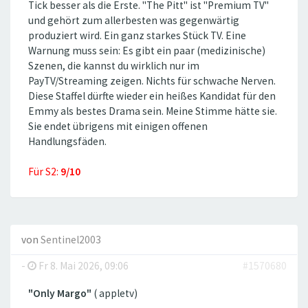
Tick besser als die Erste. ''The Pitt'' ist ''Premium TV''
und gehört zum allerbesten was gegenwärtig
produziert wird. Ein ganz starkes Stück TV. Eine
Warnung muss sein: Es gibt ein paar (medizinische)
Szenen, die kannst du wirklich nur im
PayTV/Streaming zeigen. Nichts für schwache Nerven.
Diese Staffel dürfte wieder ein heißes Kandidat für den
Emmy als bestes Drama sein. Meine Stimme hätte sie.
Sie endet übrigens mit einigen offenen
Handlungsfäden.
Für S2:
9/10
von
Sentinel2003
-
Fr 8. Mai 2026, 09:06
#1570680
"Only Margo"
( appletv)