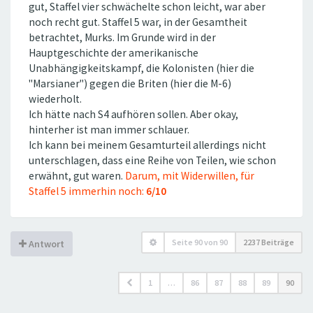
gut, Staffel vier schwächelte schon leicht, war aber
noch recht gut. Staffel 5 war, in der Gesamtheit
betrachtet, Murks. Im Grunde wird in der
Hauptgeschichte der amerikanische
Unabhängigkeitskampf, die Kolonisten (hier die
''Marsianer'') gegen die Briten (hier die M-6)
wiederholt.
Ich hätte nach S4 aufhören sollen. Aber okay,
hinterher ist man immer schlauer.
Ich kann bei meinem Gesamturteil allerdings nicht
unterschlagen, dass eine Reihe von Teilen, wie schon
erwähnt, gut waren.
Darum, mit Widerwillen, für
Staffel 5 immerhin noch:
6/10
Seite
90
von
90
2237 Beiträge
Antwort
1
…
86
87
88
89
90