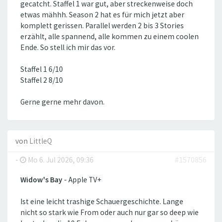
gecatcht. Staffel 1 war gut, aber streckenweise doch
etwas mähhh. Season 2 hat es für mich jetzt aber
komplett gerissen. Parallel werden 2 bis 3 Stories
erzählt, alle spannend, alle kommen zu einem coolen
Ende. So stell ich mir das vor.
Staffel 1 6/10
Staffel 2 8/10
Gerne gerne mehr davon.
von
LittleQ
-
Mo 6. Jul 2026, 09:36
#1570856
Widow's Bay
- Apple TV+
Ist eine leicht trashige Schauergeschichte. Lange
nicht so stark wie From oder auch nur gar so deep wie