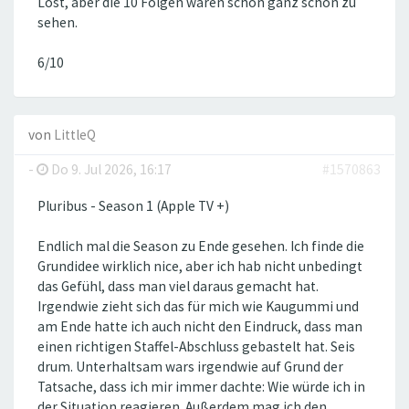
Lost, aber die 10 Folgen waren schon ganz schön zu
sehen.
6/10
von
LittleQ
-
Do 9. Jul 2026, 16:17
#1570863
Pluribus - Season 1 (Apple TV +)
Endlich mal die Season zu Ende gesehen. Ich finde die
Grundidee wirklich nice, aber ich hab nicht unbedingt
das Gefühl, dass man viel daraus gemacht hat.
Irgendwie zieht sich das für mich wie Kaugummi und
am Ende hatte ich auch nicht den Eindruck, dass man
einen richtigen Staffel-Abschluss gebastelt hat. Seis
drum. Unterhaltsam wars irgendwie auf Grund der
Tatsache, dass ich mir immer dachte: Wie würde ich in
der Situation reagieren. Außerdem mag ich den