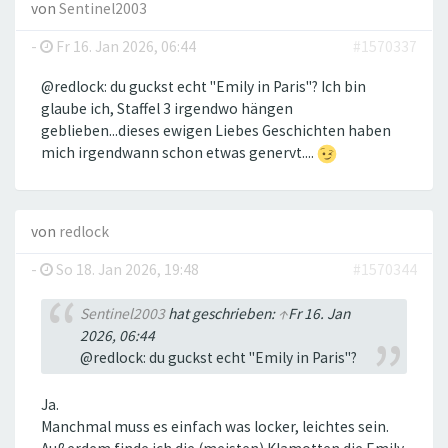
von
Sentinel2003
-
Fr 16. Jan 2026, 06:44
#1570337
@redlock: du guckst echt "Emily in Paris"? Ich bin
glaube ich, Staffel 3 irgendwo hängen
geblieben...dieses ewigen Liebes Geschichten haben
mich irgendwann schon etwas genervt....
von
redlock
-
So 18. Jan 2026, 19:48
#1570344
Sentinel2003
hat geschrieben:
↑
Fr 16. Jan
2026, 06:44
@redlock: du guckst echt "Emily in Paris"?
Ja.
Manchmal muss es einfach was locker, leichtes sein.