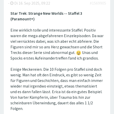
-
Di 16. Sep 2025, 09:22
#1569905
Star Trek: Strange New Worlds -- Staffel 3
(Paramount+)
Eine wirklich tolle und interessante Staffel. Positiv
waren die mega abgefahrenen Einzelepisoden. Da war
viel verrücktes dabei, was ich aber echt abfeiere. Die
Figuren sind mir so ans Herz gewachsen und die Short
Trecks dieser Serie sind abnormal gut.
Unas und
Spocks erstes Aufeinandertreffen fand ich grandios.
Einige Meckereien. Die 10 Folgen pro Staffel sind doch
wenig. Man hat oft den Eindruck, es gibt so wenig Zeit
für Figuren und Geschichten, dass man einfach immer
wieder mal irgendwo einsteigt, etwas thematisiert
und es dann fallen lässt. Erica ist da ein gutes Beispiel.
Von harter Kämpferin, über Trauma bis hin zur
scheinbaren Überwindung, dauert das alles 1 1/2
Folgen.