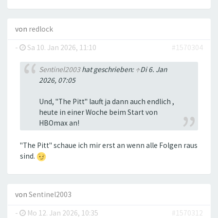
von
redlock
-
Sa 10. Jan 2026, 11:10
#1570304
Sentinel2003
hat geschrieben:
↑
Di 6. Jan
2026, 07:05
Und, "The Pitt" lauft ja dann auch endlich ,
heute in einer Woche beim Start von
HBOmax an!
"The Pitt'' schaue ich mir erst an wenn alle Folgen raus
sind.
von
Sentinel2003
-
Mo 12. Jan 2026, 10:35
#1570312