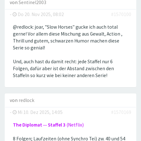
von
Sentinel2003
-
Do 20. Nov 2025, 08:02
#1570100
@redlock: joar, "Slow Horses" gucke ich auch total
gerne! Vor allem diese Mischung aus Gewalt, Action ,
Thrill und gutem, schwarzen Humor machen diese
Serie so genial!
Und, auch hast du damit recht: jede Staffel nur 6
Folgen, dafür aber ist der Abstand zwischen den
Staffeln so kurz wie bei keiner anderen Serie!
von
redlock
-
Mi 10. Dez 2025, 14:05
#1570169
The Diplomat -- Staffel 3
(Netflix)
8 Folgen; Laufzeiten (ohne Synchro Tei) zw. 40 und 54