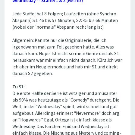
Wednesday -- Staffel 1 & 2
(Netflix)
Jede Staffel hat 8 Folgen; Laufzeiten (ohne Synchro
Abspann) S1: 46 bis 57 Minuten, S2: 45 bis 66 Minuten
(wobei der ''normale'' Abspann recht lang ist)
Allgemein: Kannte nur die Originalserie, die ich
irgendwann mal zum Teil gesehen hatte. Alles was
danach kam: Nope. Ist nicht so mein Genre und als S1
herauskam war mir einfach nicht danach. Kürzlich war
ich aber im Neugiermodus und hab mir S1 und direkt
danach S2 gegeben.
Zu S1:
Die erste Hälfte der Serie ist witziger und amüsanter
als 90% was heutzutage als ''Comedy'' durchgeht. Die
Welt, in der ''Wednesday'' spielt, wird schnell und gut
aufgebaut. Allerdings erinnert ''Nevermore'' doch arg
an ''Hogwards.'' Egal, Ortega ist einfach klasse als
Wednesday. Das Pärchen Enid und Wednesday ist
einfach klasse. Die Mischung aus Mystery und coming-