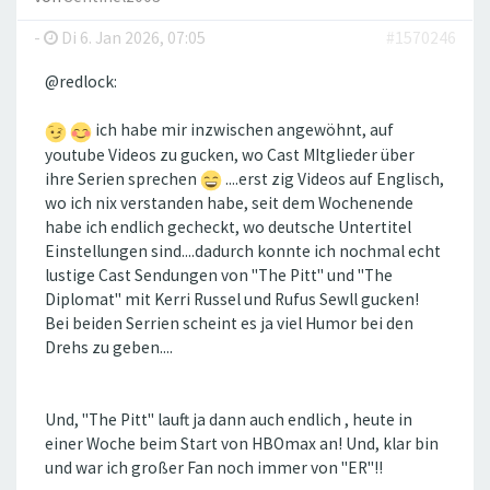
-
Di 6. Jan 2026, 07:05
#1570246
@redlock:
ich habe mir inzwischen angewöhnt, auf
youtube Videos zu gucken, wo Cast MItglieder über
ihre Serien sprechen
....erst zig Videos auf Englisch,
wo ich nix verstanden habe, seit dem Wochenende
habe ich endlich gecheckt, wo deutsche Untertitel
Einstellungen sind....dadurch konnte ich nochmal echt
lustige Cast Sendungen von "The Pitt" und "The
Diplomat" mit Kerri Russel und Rufus Sewll gucken!
Bei beiden Serrien scheint es ja viel Humor bei den
Drehs zu geben....
Und, "The Pitt" lauft ja dann auch endlich , heute in
einer Woche beim Start von HBOmax an! Und, klar bin
und war ich großer Fan noch immer von "ER"!!