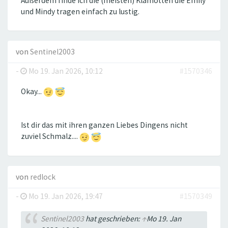
Außerdem finde ich die (meisten) Klamotten die Emily
und Mindy tragen einfach zu lustig.
von
Sentinel2003
-
Mo 19. Jan 2026, 10:12
#1570346
Okay...
Ist dir das mit ihren ganzen Liebes Dingens nicht
zuviel Schmalz....
von
redlock
-
Mo 19. Jan 2026, 19:47
#1570349
Sentinel2003
hat geschrieben:
↑
Mo 19. Jan