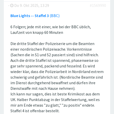
-
Do 9. Okt 2025, 13:29
#1569990
Blue Lights -- Staffel 3
(BBC)
6 Folgen; jede mit einer, wie bei der BBC üblich,
Laufzeit von knapp 60 Minuten
Die dritte Staffel der Polizeiserie um die Beamten
einer nordirischen Polizeiwache. Vorkenntnisse
(Sachen die in S1 und S2 passiert sind) sind hilfreich.
Auch die dritte Staffel ist spannend, phasenweise so
gar sehr spannend, packend und fesselnd. Es wird
wieder klar, dass die Polizeiarbeit in Nordirland extrem
schwierig und gefährlich ist. (Nordirische Beamte sind
im Dienst durchgehend bewaffnet und dürfen ihre
Dienstwaffe mit nach Hause nehmen).
Ich kann nur sagen, dies ist beste Krimikost aus dem
UK. Halber Punktabzug in der Staffelwertung, weil es
mir am Ende etwas ''zu glatt,'' ''zu positiv'' endete.
Staffel 4 ist offenbar bestellt.