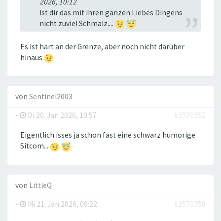
2026, 10:12
Ist dir das mit ihren ganzen Liebes Dingens
nicht zuviel Schmalz....
Es ist hart an der Grenze, aber noch nicht darüber
hinaus
von
Sentinel2003
-
Di 20. Jan 2026, 10:57
#1570352
Eigentlich isses ja schon fast eine schwarz humorige
Sitcom...
von
LittleQ
-
Mi 21. Jan 2026, 09:22
#1570358