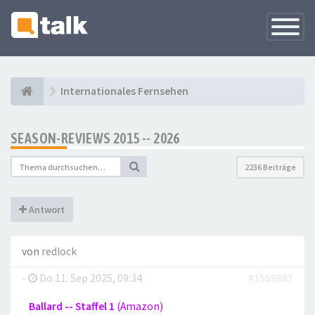
Navigati
versteck
Internationales Fernsehen
SEASON-REVIEWS 2015 -- 2026
2236 Beiträge
Antwort
von
redlock
-
Do 11. Sep 2025, 09:34
#1569881
Ballard -- Staffel 1
(Amazon)