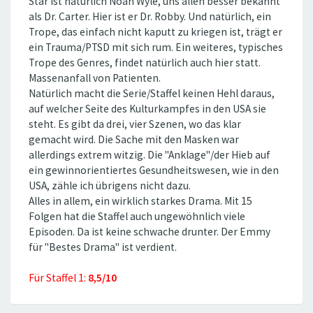
Star ist natürlich Noah Wyle, uns allen besser bekannt
als Dr. Carter. Hier ist er Dr. Robby. Und natürlich, ein
Trope, das einfach nicht kaputt zu kriegen ist, trägt er
ein Trauma/PTSD mit sich rum. Ein weiteres, typisches
Trope des Genres, findet natürlich auch hier statt.
Massenanfall von Patienten.
Natürlich macht die Serie/Staffel keinen Hehl daraus,
auf welcher Seite des Kulturkampfes in den USA sie
steht. Es gibt da drei, vier Szenen, wo das klar
gemacht wird. Die Sache mit den Masken war
allerdings extrem witzig. Die ''Anklage''/der Hieb auf
ein gewinnorientiertes Gesundheitswesen, wie in den
USA, zähle ich übrigens nicht dazu.
Alles in allem, ein wirklich starkes Drama. Mit 15
Folgen hat die Staffel auch ungewöhnlich viele
Episoden. Da ist keine schwache drunter. Der Emmy
für ''Bestes Drama'' ist verdient.
Für Staffel 1:
8,5/10