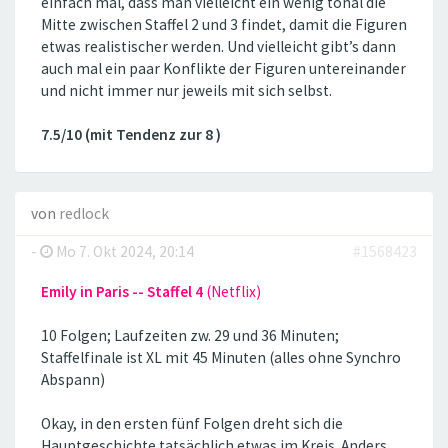
einfach mal, dass man vielleicht ein wenig tonal die
Mitte zwischen Staffel 2 und 3 findet, damit die Figuren
etwas realistischer werden. Und vielleicht gibt’s dann
auch mal ein paar Konflikte der Figuren untereinander
und nicht immer nur jeweils mit sich selbst.
7.5/10 (mit Tendenz zur 8 )
von
redlock
-
Mo 7. Okt 2024, 20:14
#1568423
Emily in Paris -- Staffel 4
(Netflix)
10 Folgen; Laufzeiten zw. 29 und 36 Minuten;
Staffelfinale ist XL mit 45 Minuten (alles ohne Synchro
Abspann)
Okay, in den ersten fünf Folgen dreht sich die
Hauptgeschichte tatsächlich etwas im Kreis. Anders