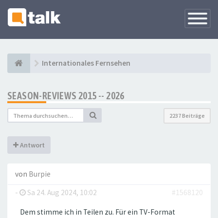
Navigati
versteck
Internationales Fernsehen
SEASON-REVIEWS 2015 -- 2026
2237 Beiträge
Antwort
von
Burpie
-
Sa 24. Aug 2024, 10:02
#1568120
Dem stimme ich in Teilen zu. Für ein TV-Format