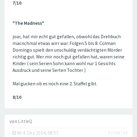
7/10
"The Madness"
joar, hat mir echt gut gefallen, obwohl das Drehbuch
macnchmal etwas wirr war. Folgen 5 bis 8. Colman
Domingo spielt den unschuldig verdächtigten Mörder
richtig gut. Wer mir noch gut gefallen hat, waren seine
Kinder ( sein Serien Sohn kann wohl nur 1 Gesichts
Ausdruck und seine Serten Tochter )
Mal gucken ob es noch eine 2. Staffel gibt.
8/10
von
LittleQ
-
Mi 4. Dez 2024, 08:57
#1568744