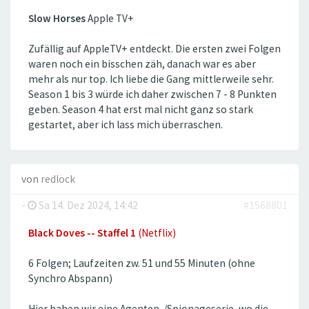
Slow Horses
Apple TV+
Zufällig auf AppleTV+ entdeckt. Die ersten zwei Folgen
waren noch ein bisschen zäh, danach war es aber
mehr als nur top. Ich liebe die Gang mittlerweile sehr.
Season 1 bis 3 würde ich daher zwischen 7 - 8 Punkten
geben. Season 4 hat erst mal nicht ganz so stark
gestartet, aber ich lass mich überraschen.
von
redlock
-
Sa 14. Dez 2024, 14:42
#1568801
Black Doves -- Staffel 1
(Netflix)
6 Folgen; Laufzeiten zw. 51 und 55 Minuten (ohne
Synchro Abspann)
Hier haben wir eine Agenten-/Spionageserie, wo die