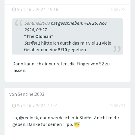
-
So 1. Dez 2024, 15:16
#1568728
Sentinel2003
hat geschrieben:
↑
Di 26. Nov
2024, 09:27
"The Oldman"
Staffel 1
hätte ich durch das mir viel zu viele
Gelaber nur eine
5/10
gegeben.
Dann kann ich dir nur raten, die Finger von S2 zu
lassen.
von
Sentinel2003
-
So 1. Dez 2024, 17:01
#1568731
Ja, @redlock, dann werde ich mir Staffel 2 nicht mehr
geben. Danke für deinen Tipp.