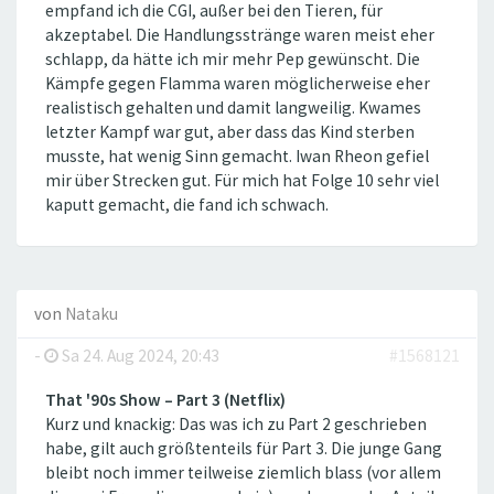
empfand ich die CGI, außer bei den Tieren, für
akzeptabel. Die Handlungsstränge waren meist eher
schlapp, da hätte ich mir mehr Pep gewünscht. Die
Kämpfe gegen Flamma waren möglicherweise eher
realistisch gehalten und damit langweilig. Kwames
letzter Kampf war gut, aber dass das Kind sterben
musste, hat wenig Sinn gemacht. Iwan Rheon gefiel
mir über Strecken gut. Für mich hat Folge 10 sehr viel
kaputt gemacht, die fand ich schwach.
von
Nataku
-
Sa 24. Aug 2024, 20:43
#1568121
That '90s Show – Part 3 (Netflix)
Kurz und knackig: Das was ich zu Part 2 geschrieben
habe, gilt auch größtenteils für Part 3. Die junge Gang
bleibt noch immer teilweise ziemlich blass (vor allem