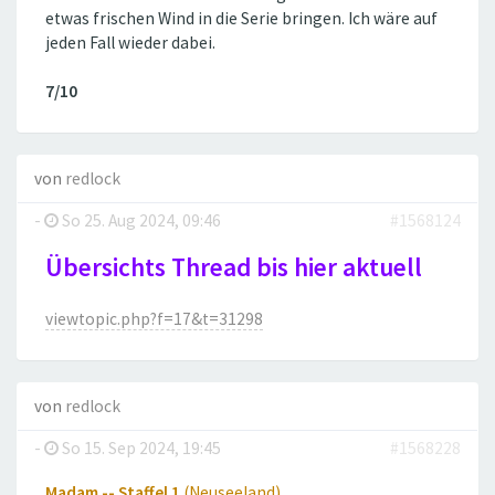
etwas frischen Wind in die Serie bringen. Ich wäre auf
jeden Fall wieder dabei.
7/10
von
redlock
-
So 25. Aug 2024, 09:46
#1568124
Übersichts Thread bis hier aktuell
viewtopic.php?f=17&t=31298
von
redlock
-
So 15. Sep 2024, 19:45
#1568228
Madam -- Staffel 1
(Neuseeland)