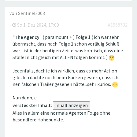
von
Sentinel2003
-
So 1. Dez 2024, 17:09
#1568732
"The Agency"
( paramount + ) Folge 1 ( ich war sehr
überrascht, dass nach Folge 1 schon vorläuig Schluß
war....ist in der heutigen Zeit etwas komisch, dass eine
Staffel nicht gleich mit ALLEN folgen kommt. )
Jedenfalls, dachte ich wirklich, dass es mehr Action
gibt. Ich dachte noch beim Gucken gestern, dass ich
nen falschen Trailer gesehen hätte...sehr kurios.
Nun denn, e
versteckter Inhalt:
Alles in allem eine normale Agenten Folge ohne
besondfere Höhepunkte.