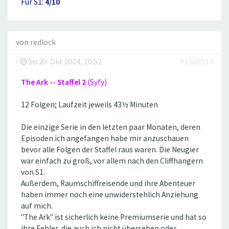
Für S1:
4/10
von
redlock
-
So 20. Okt 2024, 10:52
#1568514
The Ark -- Staffel 2
(Syfy)
12 Folgen; Laufzeit jeweils 43½ Minuten
Die einzige Serie in den letzten paar Monaten, deren
Episoden ich angefangen habe mir anzuschauen
bevor alle Folgen der Staffel raus waren. Die Neugier
war einfach zu groß, vor allem nach den Cliffhangern
von S1.
Außerdem, Raumschiffreisende und ihre Abenteuer
haben immer noch eine unwiderstehlich Anziehung
auf mich.
''The Ark'' ist sicherlich keine Premiumserie und hat so
ihre Fehler, die auch ich nicht übersehen oder