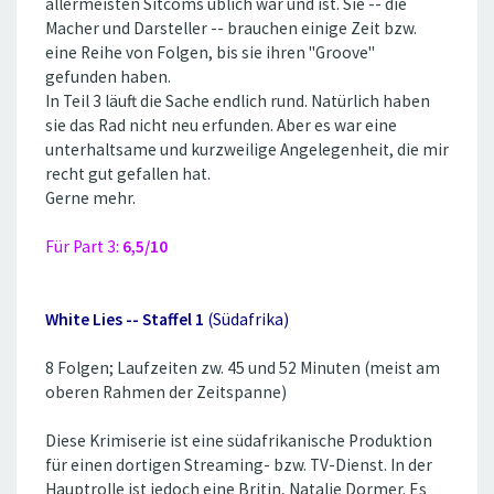
allermeisten Sitcoms üblich war und ist. Sie -- die
Macher und Darsteller -- brauchen einige Zeit bzw.
eine Reihe von Folgen, bis sie ihren ''Groove''
gefunden haben.
In Teil 3 läuft die Sache endlich rund. Natürlich haben
sie das Rad nicht neu erfunden. Aber es war eine
unterhaltsame und kurzweilige Angelegenheit, die mir
recht gut gefallen hat.
Gerne mehr.
Für Part 3:
6,5/10
White Lies -- Staffel 1
(Südafrika)
8 Folgen; Laufzeiten zw. 45 und 52 Minuten (meist am
oberen Rahmen der Zeitspanne)
Diese Krimiserie ist eine südafrikanische Produktion
für einen dortigen Streaming- bzw. TV-Dienst. In der
Hauptrolle ist jedoch eine Britin, Natalie Dormer. Es