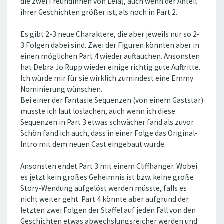
die zwei Freundinnen von Leia), auch wenn der Anteil
ihrer Geschichten größer ist, als noch in Part 2.
Es gibt 2-3 neue Charaktere, die aber jeweils nur so 2-
3 Folgen dabei sind. Zwei der Figuren könnten aber in
einen möglichen Part 4 wieder auftauchen. Ansonsten
hat Debra Jo Rupp wieder einige richtig gute Auftritte.
Ich würde mir für sie wirklich zumindest eine Emmy
Nominierung wünschen.
Bei einer der Fantasie Sequenzen (von einem Gaststar)
musste ich laut loslachen, auch wenn ich diese
Sequenzen in Part 3 etwas schwächer fand als zuvor.
Schön fand ich auch, dass in einer Folge das Original-
Intro mit dem neuen Cast eingebaut wurde.
Ansonsten endet Part 3 mit einem Cliffhanger. Wobei
es jetzt kein großes Geheimnis ist bzw. keine große
Story-Wendung aufgelöst werden müsste, falls es
nicht weiter geht. Part 4 könnte aber aufgrund der
letzten zwei Folgen der Staffel auf jeden Fall von den
Geschichten etwas abwechslungsreicher werden und