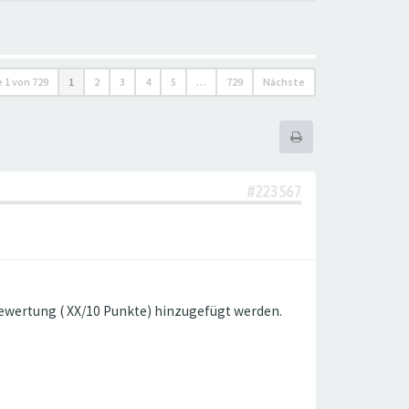
e
1
von
729
1
2
3
4
5
…
729
Nächste
#223567
bewertung ( XX/10 Punkte) hinzugefügt werden.