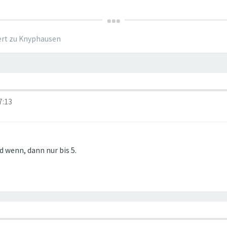
ert zu Knyphausen
7:13
 wenn, dann nur bis 5.