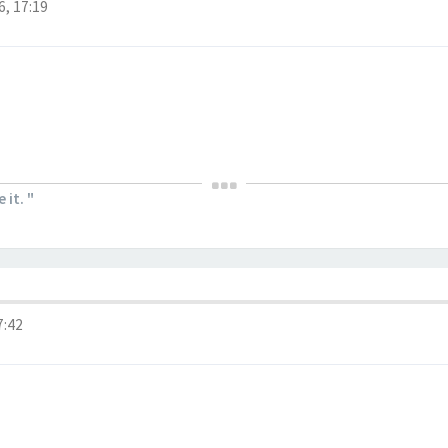
, 17:19
it. "
7:42