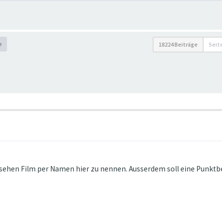
e
18224 Beiträge
Seit
gesehen Film per Namen hier zu nennen. Ausserdem soll eine Punkt