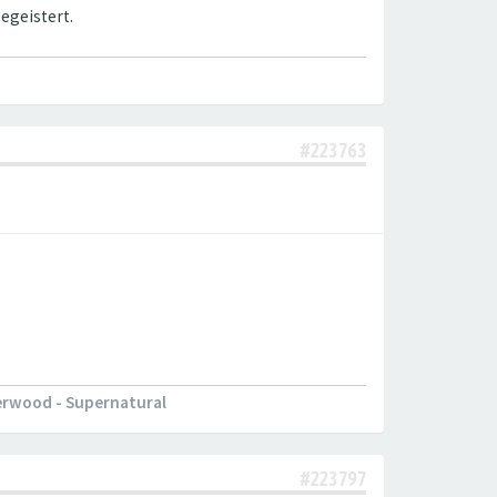
egeistert.
#223763
Everwood - Supernatural
#223797