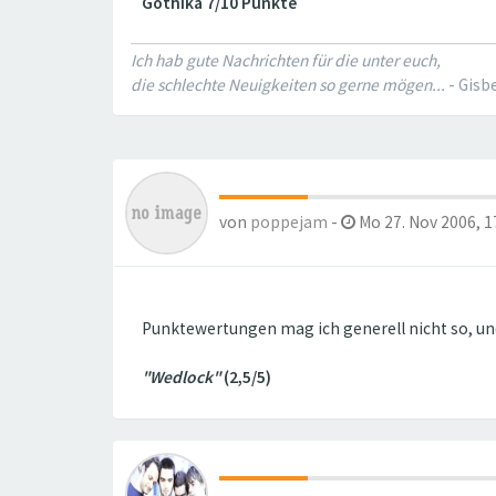
Gothika 7/10 Punkte
Ich hab gute Nachrichten für die unter euch,
die schlechte Neuigkeiten so gerne mögen...
- Gisb
von
poppejam
-
Mo 27. Nov 2006, 1
Punktewertungen mag ich generell nicht so, und
"Wedlock"
(2,5/5)