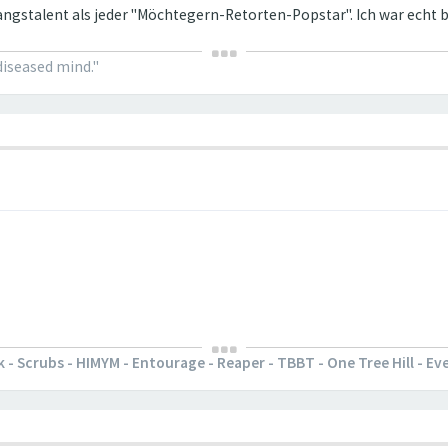
gstalent als jeder "Möchtegern-Retorten-Popstar". Ich war echt b
diseased mind."
ck - Scrubs - HIMYM - Entourage - Reaper - TBBT - One Tree Hill - 