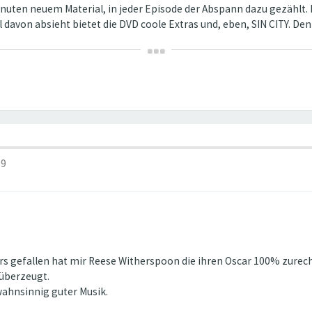
7 Minuten neuem Material, in jeder Episode der Abspann dazu gezählt.
davon absieht bietet die DVD coole Extras und, eben, SIN CITY. Den
09
 gefallen hat mir Reese Witherspoon die ihren Oscar 100% zurecht
 überzeugt.
ahnsinnig guter Musik.