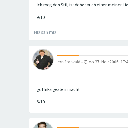
Ich mag den Stil, ist daher auch einer meiner L
9/10
Mia san mia
von
freiwald
-
Mo 27. Nov 2006, 17:
gothika gestern nacht
6/10