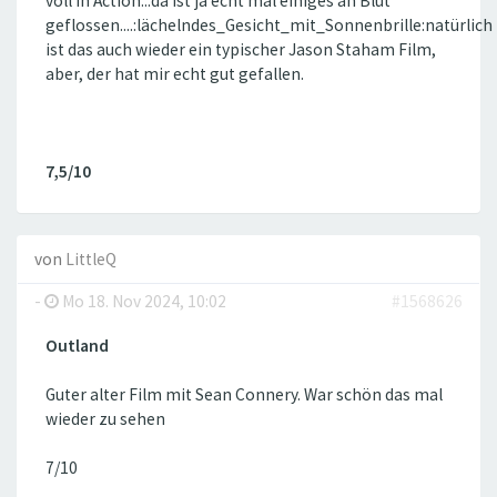
voll in Action...da ist ja echt mal einiges an Blut
geflossen....:lächelndes_Gesicht_mit_Sonnenbrille:natürlich
ist das auch wieder ein typischer Jason Staham Film,
aber, der hat mir echt gut gefallen.
7,5/10
von
LittleQ
-
Mo 18. Nov 2024, 10:02
#1568626
Outland
Guter alter Film mit Sean Connery. War schön das mal
wieder zu sehen
7/10