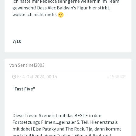
Ich hätte mir Rebecca sehr gerne weiterhin im Team
gewünscht! Dass Alec Baldwin's Figur hier stirbt,
wußte ich nicht mehr.
7/10
von
Sentinel2003
-
Fr 4. Okt 2024, 00:15
#1568409
"Fast Five"
Diese Tresor Szene ist mit das BESTE in den
Fortsetzungs Filmen....geinaler 5. Teil. Hier erstmals
mit dabei Elsa Pataky und The Rock. Tja, dann kommt
noch Teil 6 mit einem "vollen" Film mit Paul, und,