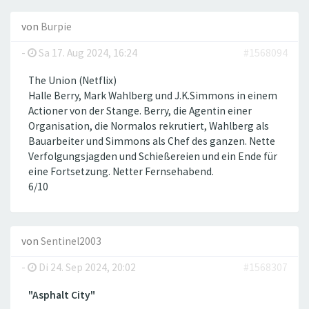
von
Burpie
-
Sa 17. Aug 2024, 16:24
#1568094
The Union (Netflix)
Halle Berry, Mark Wahlberg und J.K.Simmons in einem
Actioner von der Stange. Berry, die Agentin einer
Organisation, die Normalos rekrutiert, Wahlberg als
Bauarbeiter und Simmons als Chef des ganzen. Nette
Verfolgungsjagden und Schießereien und ein Ende für
eine Fortsetzung. Netter Fernsehabend.
6/10
von
Sentinel2003
-
Di 24. Sep 2024, 20:02
#1568307
"Asphalt City"