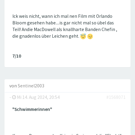
Ick weis nicht, wann ich mal nen Film mit Orlando
Bloom gesehen habe‌....is gar nicht mal so übel das
Teil! Andie MacDowell als knallharte Banden Chefin ,
die gnadenlos über Leichen geht.
7/10
von
Sentinel2003
-
Mi 14. Aug 2024, 20:54
#1568071
"Schwimmerinnen"