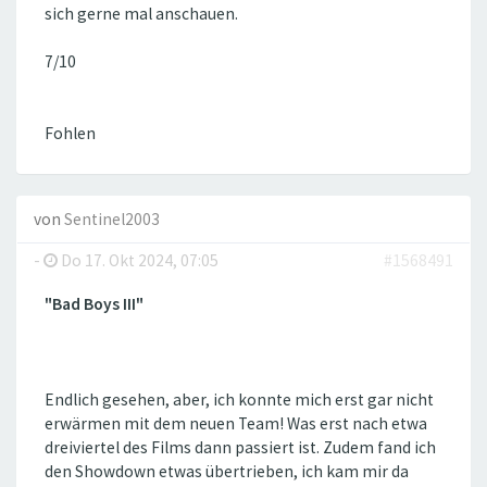
sich gerne mal anschauen.
7/10
Fohlen
von
Sentinel2003
-
Do 17. Okt 2024, 07:05
#1568491
"Bad Boys III"
Endlich gesehen, aber, ich konnte mich erst gar nicht
erwärmen mit dem neuen Team! Was erst nach etwa
dreiviertel des Films dann passiert ist. Zudem fand ich
den Showdown etwas übertrieben, ich kam mir da