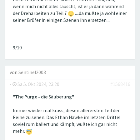
wenn mich nicht alles täuscht, ist er ja dann während
der Dreharbeiten zu Teil 7
....da mußte ja wohl einer
seiner Brüfer in einigen Szenen ihn ersetzen....
9/10
von
Sentinel2003
-
Sa 5. Okt 2024, 23:20
#1568416
"The Purge - die Säuberung"
Immer wieder mal krass, diesen allerersten Teil der
Reihe zu sehen. Das Ethan Hawke im letzten Drittel
soviel rum ballert und kämpft, wußte ich gar nicht
mehr.