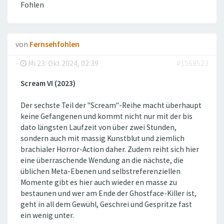
Fohlen
von
Fernsehfohlen
-
Mi 23. Okt 2024, 02:39
#1568523
Scream VI (2023)
Der sechste Teil der "Scream"-Reihe macht überhaupt
keine Gefangenen und kommt nicht nur mit der bis
dato längsten Laufzeit von über zwei Stunden,
sondern auch mit massig Kunstblut und ziemlich
brachialer Horror-Action daher. Zudem reiht sich hier
eine überraschende Wendung an die nächste, die
üblichen Meta-Ebenen und selbstreferenziellen
Momente gibt es hier auch wieder en masse zu
bestaunen und wer am Ende der Ghostface-Killer ist,
geht in all dem Gewühl, Geschrei und Gespritze fast
ein wenig unter.