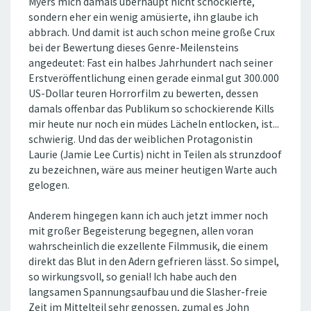
Myers mich damals überhaupt nicht schockierte,
sondern eher ein wenig amüsierte, ihn glaube ich
abbrach. Und damit ist auch schon meine große Crux
bei der Bewertung dieses Genre-Meilensteins
angedeutet: Fast ein halbes Jahrhundert nach seiner
Erstveröffentlichung einen gerade einmal gut 300.000
US-Dollar teuren Horrorfilm zu bewerten, dessen
damals offenbar das Publikum so schockierende Kills
mir heute nur noch ein müdes Lächeln entlocken, ist...
schwierig. Und das der weiblichen Protagonistin
Laurie (Jamie Lee Curtis) nicht in Teilen als strunzdoof
zu bezeichnen, wäre aus meiner heutigen Warte auch
gelogen.
Anderem hingegen kann ich auch jetzt immer noch
mit großer Begeisterung begegnen, allen voran
wahrscheinlich die exzellente Filmmusik, die einem
direkt das Blut in den Adern gefrieren lässt. So simpel,
so wirkungsvoll, so genial! Ich habe auch den
langsamen Spannungsaufbau und die Slasher-freie
Zeit im Mittelteil sehr genossen, zumal es John