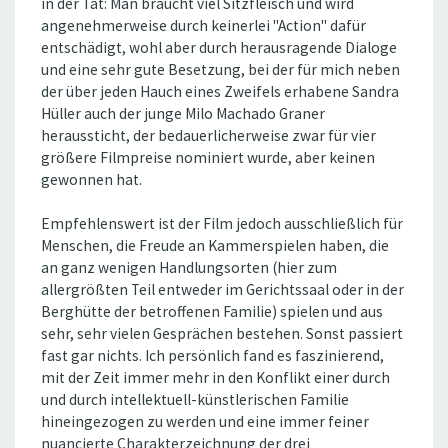
in der Tat: Man braucht viel Sitzfleisch und wird
angenehmerweise durch keinerlei "Action" dafür
entschädigt, wohl aber durch herausragende Dialoge
und eine sehr gute Besetzung, bei der für mich neben
der über jeden Hauch eines Zweifels erhabene Sandra
Hüller auch der junge Milo Machado Graner
heraussticht, der bedauerlicherweise zwar für vier
größere Filmpreise nominiert wurde, aber keinen
gewonnen hat.
Empfehlenswert ist der Film jedoch ausschließlich für
Menschen, die Freude an Kammerspielen haben, die
an ganz wenigen Handlungsorten (hier zum
allergrößten Teil entweder im Gerichtssaal oder in der
Berghütte der betroffenen Familie) spielen und aus
sehr, sehr vielen Gesprächen bestehen. Sonst passiert
fast gar nichts. Ich persönlich fand es faszinierend,
mit der Zeit immer mehr in den Konflikt einer durch
und durch intellektuell-künstlerischen Familie
hineingezogen zu werden und eine immer feiner
nuancierte Charakterzeichnung der drei