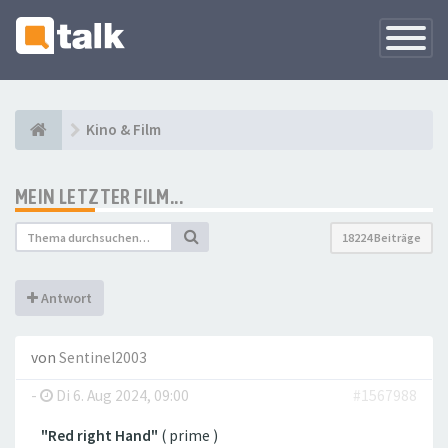
Navigati
versteck
Kino & Film
MEIN LETZTER FILM...
18224 Beiträge
Antwort
von
Sentinel2003
-
Di 6. Aug 2024, 09:00
#1567988
"Red right Hand"
( prime )