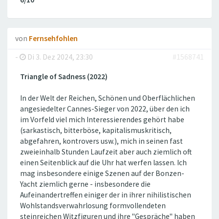
von
Fernsehfohlen
-
Di 3. Dez 2024, 23:30
#1568741
Triangle of Sadness (2022)
In der Welt der Reichen, Schönen und Oberflächlichen
angesiedelter Cannes-Sieger von 2022, über den ich
im Vorfeld viel mich Interessierendes gehört habe
(sarkastisch, bitterböse, kapitalismuskritisch,
abgefahren, kontrovers usw.), mich in seinen fast
zweieinhalb Stunden Laufzeit aber auch ziemlich oft
einen Seitenblick auf die Uhr hat werfen lassen. Ich
mag insbesondere einige Szenen auf der Bonzen-
Yacht ziemlich gerne - insbesondere die
Aufeinandertreffen einiger der in ihrer nihilistischen
Wohlstandsverwahrlosung formvollendeten
steinreichen Witzfiguren und ihre "Gespräche" haben