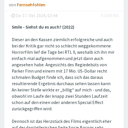
von
Fernsehfohlen
-
Do 17. Okt 2024, 02:44
#1568490
Smile - Siehst du es auch? (2022)
Dieser an den Kassen ziemlich erfolgreiche und auch
bei der Kritik gar nicht so schlecht weggekommene
Horrorfilm lief die Tage bei RTL II, weshalb ich ihn mir
einfach mal aufgenommen und jetzt dann auch
angesehen habe. Angesichts des Regiedebüts von
Parker Finn und einem mit 17 Mio. US-Dollar recht
schmalen Budget finde ich, dass sich das daraus
resultierende Ergebnis durchaus sehen lassen kann:
An keiner Stelle wirkte er „billig“ auf mich - und das,
obwohl im Laufe der knapp zwei Stunden Laufzeit
schon auf den einen oder anderen Special Effect
zurückgegriffen wird.
Dennoch ist das Herzstück des Films eigentlich eher
auf der darstellerischen Seite Sosie Bacons sehr