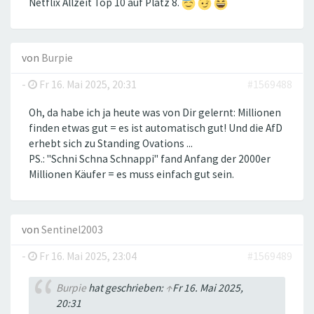
Netflix Allzeit Top 10 auf Platz 8.
von
Burpie
-
Fr 16. Mai 2025, 20:31
#1569488
Oh, da habe ich ja heute was von Dir gelernt: Millionen
finden etwas gut = es ist automatisch gut! Und die AfD
erhebt sich zu Standing Ovations ...
PS.: "Schni Schna Schnappi" fand Anfang der 2000er
Millionen Käufer = es muss einfach gut sein.
von
Sentinel2003
-
Fr 16. Mai 2025, 23:04
#1569489
Burpie
hat geschrieben:
↑
Fr 16. Mai 2025,
20:31