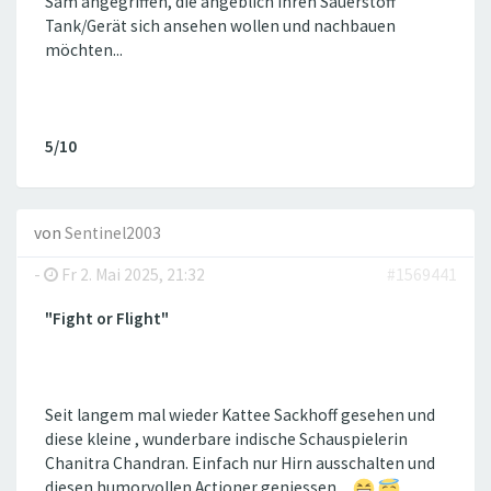
Sam angegriffen, die angeblich ihren Sauerstoff
Tank/Gerät sich ansehen wollen und nachbauen
möchten...
5/10
von
Sentinel2003
-
Fr 2. Mai 2025, 21:32
#1569441
"Fight or Flight"
Seit langem mal wieder Kattee Sackhoff gesehen und
diese kleine , wunderbare indische Schauspielerin
Chanitra Chandran. Einfach nur Hirn ausschalten und
diesen humorvollen Actioner geniessen....