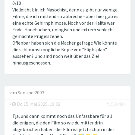
0/10
Vielleicht bin ich Masochist, denn es gibt nur wenige
Filme, die ich mittendrin abbreche - aber hier gab es
eine echte Gehirnphimose. Noch vor der Hälfte war
Ende. Hanebüchen, unlogisch und extrem schlecht
gemachte Prügelszenen.
Offenbar haben sich die Macher gefragt: Wie könnte
die schlimmstmögliche Kopie von "Flightplan"
aussehen? Und sind noch weit über das Ziel
hinausgeschossen.
von
Sentinel2003
-
Do 15. Mai 2025, 19:32
#1569484
Tja, und dann kommt noch das Unfassbare für all
diejenigen, die den Film so wie du mittendrin
abgebrochen haben: der Film ist jetzt schon in der