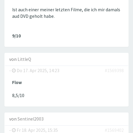
Ist auch einer meiner letzten Filme, die ich mir damals
aud DVD geholt habe.
9/10
von
LittleQ
-
Do 17. Apr 2025, 14:23
#1569398
Flow
8,5/10
von
Sentinel2003
-
Fr 18. Apr 2025, 15:35
#1569402