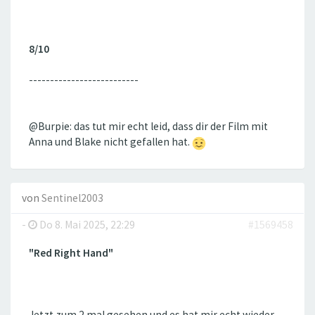
8/10
--------------------------
@Burpie: das tut mir echt leid, dass dir der Film mit
Anna und Blake nicht gefallen hat.
von
Sentinel2003
-
Do 8. Mai 2025, 22:29
#1569458
"Red Right Hand"
Jetzt zum 2.mal gesehen und es hat mir echt wieder