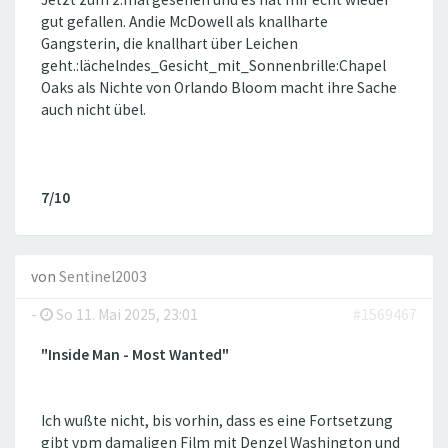
gut gefallen. Andie McDowell als knallharte
Gangsterin, die knallhart über Leichen
geht.:lächelndes_Gesicht_mit_Sonnenbrille:Chapel
Oaks als Nichte von Orlando Bloom macht ihre Sache
auch nicht übel.
7/10
von
Sentinel2003
-
So 11. Mai 2025, 23:01
#1569467
"Inside Man - Most Wanted"
Ich wußte nicht, bis vorhin, dass es eine Fortsetzung
gibt vpm damaligen Film mit Denzel Washington und