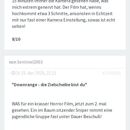
15 Minuten immer die Kamera gesehen habe, was
mich extrem genervt hat. Der Film hat, wenns
hochkommt etwa 3 Schnitte, ansonsten in Echtzeit
mit nur fast einer Kamera Einstellung, sowas ist echt
selten!
8/10
von
Sentinel2003
-
Di 15. Apr 2025, 21:21
#1569386
"Downrange - die Zielscheibe bist du"
WAS für ein krasser Horror Film, jetzt zum 2. mal
gesehen. Ein im Baum sitzender Sniper nimmt eine
jugendliche Gruppe fast unter Dauer Beschuß!