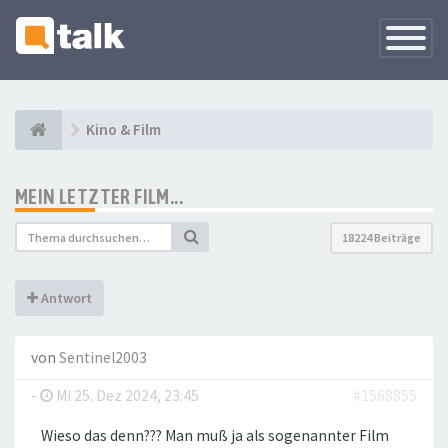
Navigati
versteck
Kino & Film
MEIN LETZTER FILM...
18224 Beiträge
Antwort
von
Sentinel2003
-
Mi 25. Dez 2024, 23:45
#1568855
Wieso das denn??? Man muß ja als sogenannter Film