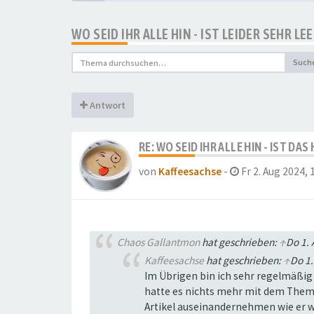
WO SEID IHR ALLE HIN - IST LEIDER SEHR L
Such
Antwort
RE: WO SEID IHR ALLE HIN - IST DA
von
Kaffeesachse
-
Fr 2. Aug 2024, 
Chaos Gallantmon
hat geschrieben:
↑
Do 1. 
Kaffeesachse
hat geschrieben:
↑
Do 1.
Im Übrigen bin ich sehr regelmäßig (
hatte es nichts mehr mit dem Thema z
Artikel auseinandernehmen wie er wil