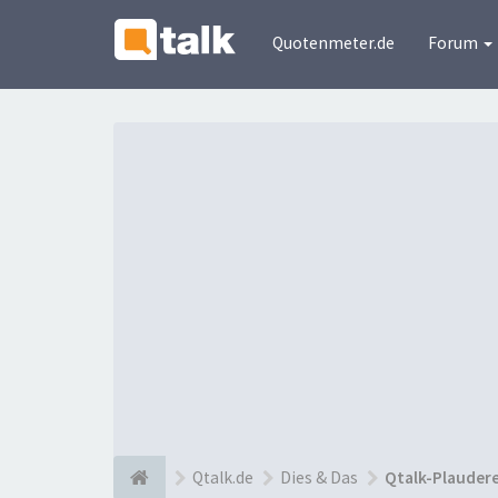
Quotenmeter.de
Forum
Qtalk.de
Dies & Das
Qtalk-Plauder