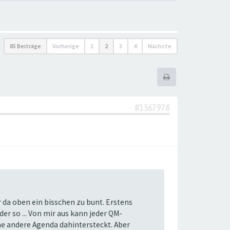
85 Beiträge
Vorherige
1
2
3
4
Nächste
#1567978
r da oben ein bisschen zu bunt. Erstens
er so ... Von mir aus kann jeder QM-
eine andere Agenda dahintersteckt. Aber