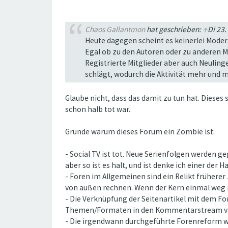
Chaos Gallantmon
hat geschrieben:
↑
Di 23.
Heute dagegen scheint es keinerlei Mode
Egal ob zu den Autoren oder zu anderen M
Registrierte Mitglieder aber auch Neuli
schlägt, wodurch die Aktivität mehr und me
Glaube nicht, dass das damit zu tun hat. Diese
schon halb tot war.
Gründe warum dieses Forum ein Zombie ist:
- Social TV ist tot. Neue Serienfolgen werden g
aber so ist es halt, und ist denke ich einer der 
- Foren im Allgemeinen sind ein Relikt frühe
von außen rechnen. Wenn der Kern einmal weg is
- Die Verknüpfung der Seitenartikel mit dem Fo
Themen/Formaten in den Kommentarstream ver
- Die irgendwann durchgeführte Forenreform w