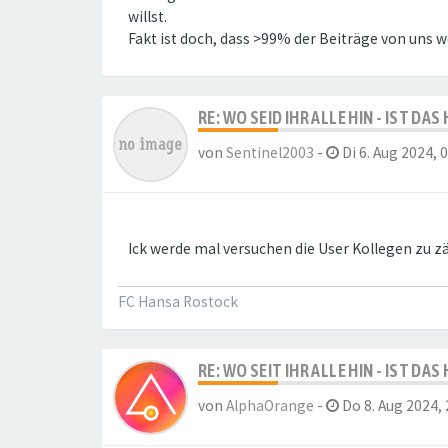
willst.
Fakt ist doch, dass >99% der Beiträge von uns w
RE: WO SEID IHR ALLE HIN - IST DA
von
Sentinel2003
-
Di 6. Aug 2024, 
Ick werde mal versuchen die User Kollegen zu zäh
FC Hansa Rostock
RE: WO SEIT IHR ALLE HIN - IST DA
von
AlphaOrange
-
Do 8. Aug 2024, 