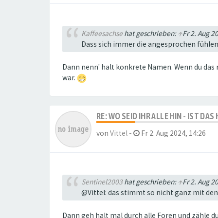
Kaffeesachse
hat geschrieben:
↑
Fr 2. Aug 2
Dass sich immer die angesprochen fühlen, 
Dann nenn' halt konkrete Namen. Wenn du das nu
war.
RE: WO SEID IHR ALLE HIN - IST DA
von
Vittel
-
Fr 2. Aug 2024, 14:26
Sentinel2003
hat geschrieben:
↑
Fr 2. Aug 2
@Vittel: das stimmt so nicht ganz mit de
Dann geh halt mal durch alle Foren und zähle d