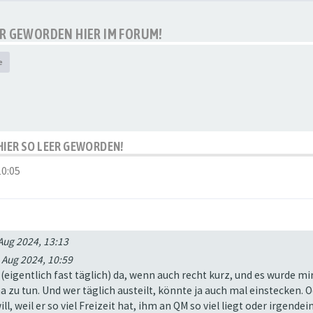
EER GEWORDEN HIER IM FORUM!
e
S HIER SO LEER GEWORDEN!
10:05
Aug 2024, 13:13
 Aug 2024, 10:59
eigentlich fast täglich) da, wenn auch recht kurz, und es wurde mi
u tun. Und wer täglich austeilt, könnte ja auch mal einstecken. Od
l, weil er so viel Freizeit hat, ihm an QM so viel liegt oder irgend