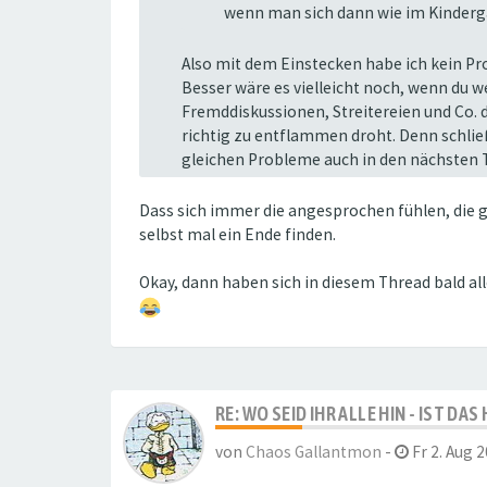
wenn man sich dann wie im Kinderga
Also mit dem Einstecken habe ich kein Prob
Besser wäre es vielleicht noch, wenn du w
Fremddiskussionen, Streitereien und Co. 
richtig zu entflammen droht. Denn schlie
gleichen Probleme auch in den nächsten T
Dass sich immer die angesprochen fühlen, die g
selbst mal ein Ende finden.
Okay, dann haben sich in diesem Thread bald al
RE: WO SEID IHR ALLE HIN - IST DA
von
Chaos Gallantmon
-
Fr 2. Aug 2