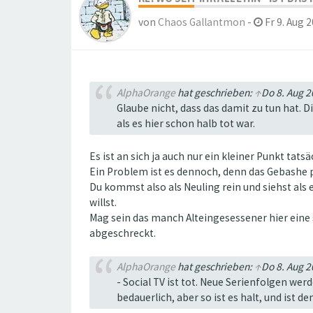
von
Chaos Gallantmon
-
Fr 9. Aug 2
AlphaOrange
hat geschrieben:
↑
Do 8. Aug 2
Glaube nicht, dass das damit zu tun hat.
als es hier schon halb tot war.
Es ist an sich ja auch nur ein kleiner Punkt tats
Ein Problem ist es dennoch, denn das Gebashe pa
Du kommst also als Neuling rein und siehst als e
willst.
Mag sein das manch Alteingesessener hier eine
abgeschreckt.
AlphaOrange
hat geschrieben:
↑
Do 8. Aug 2
- Social TV ist tot. Neue Serienfolgen we
bedauerlich, aber so ist es halt, und ist d