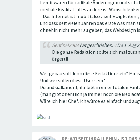
bereit waren für radikale Änderungen und sich d
mediale Realität, alles andere ist Wunschdenken
- Das Internet ist mobil (also .. seit Ewigkei
und dass seit vielen Jahren das erste was man s
ohnehin nicht mehr zu geben, das Webdesign ist 
Sentinel2003
hat geschrieben:
↑
Do 1. Aug 2
Die ganze Redaktion sollte sich mal zus
ärgert!!
Wer genau soll denn diese Redaktion sein? Mir i
Und wer sollen diese User sein?
Du und Gallamont, ihr lebt in einer totalen Fan
(man gibt öffentlich ja immer noch die Mediad
Wäre ich hier Chef, ich würde es einfach und au
RE: WO SEIT IHR ALLE HIN - IST DA