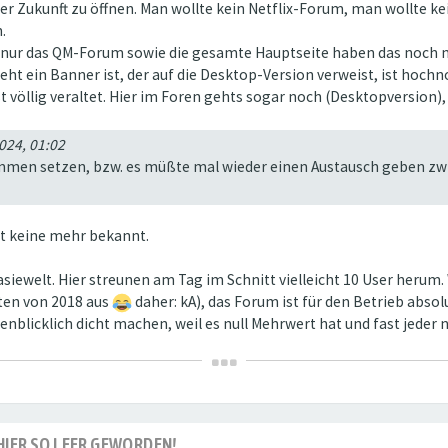
er Zukunft zu öffnen. Man wollte kein Netflix-Forum, man wollte kei
.
ten), nur das QM-Forum sowie die gesamte Hauptseite haben das noc
ieht ein Banner ist, der auf die Desktop-Version verweist, ist hoch
völlig veraltet. Hier im Foren gehts sogar noch (Desktopversion), d
024, 01:02
ammen setzen, bzw. es müßte mal wieder einen Austausch geben zw
st keine mehr bekannt.
tasiewelt. Hier streunen am Tag im Schnitt vielleicht 10 User heru
aten von 2018 aus
daher: kA), das Forum ist für den Betrieb absol
genblicklich dicht machen, weil es null Mehrwert hat und fast jeder 
S HIER SO LEER GEWORDEN!