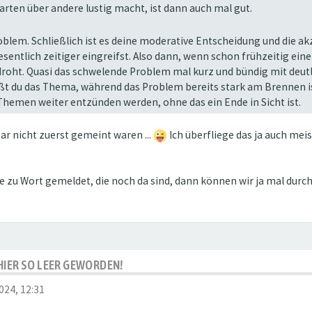
rten über andere lustig macht, ist dann auch mal gut.
lem. Schließlich ist es deine moderative Entscheidung und die akzep
esentlich zeitiger eingreifst. Also dann, wenn schon frühzeitig e
droht. Quasi das schwelende Problem mal kurz und bündig mit deut
ßt du das Thema, während das Problem bereits stark am Brennen ist,
hemen weiter entzünden werden, ohne das ein Ende in Sicht ist.
ar nicht zuerst gemeint waren ...
Ich überfliege das ja auch meis
le zu Wort gemeldet, die noch da sind, dann können wir ja mal durc
S HIER SO LEER GEWORDEN!
024, 12:31