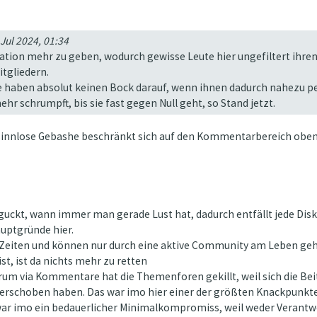
 Jul 2024, 01:34
ration mehr zu geben, wodurch gewisse Leute hier ungefiltert i
itgliedern.
nge haben absolut keinen Bock darauf, wenn ihnen dadurch nahezu
hr schrumpft, bis sie fast gegen Null geht, so Stand jetzt.
s sinnlose Gebashe beschränkt sich auf den Kommentarbereich oben 
eguckt, wann immer man gerade Lust hat, dadurch entfällt jede Disk
Hauptgründe hier.
rer Zeiten und können nur durch eine aktive Community am Leben 
t, ist da nichts mehr zu retten
rum via Kommentare hat die Themenforen gekillt, weil sich die Be
schoben haben. Das war imo hier einer der größten Knackpunkte
ar imo ein bedauerlicher Minimalkompromiss, weil weder Verantw