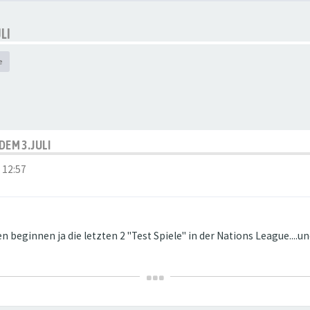
LI
e
DEM 3.JULI
 12:57
 beginnen ja die letzten 2 "Test Spiele" in der Nations League....u