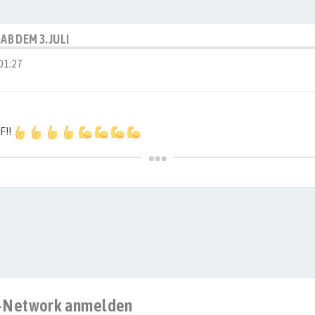
AB DEM 3.JULI
01:27
F!!
al-Network anmelden