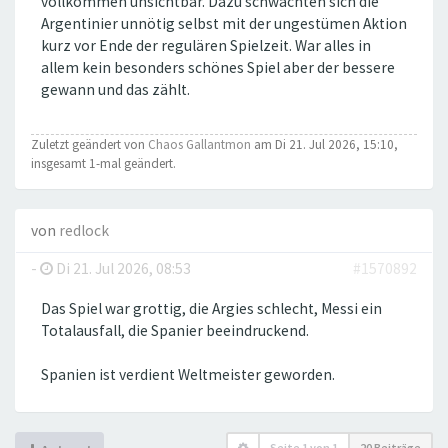
vollkommen unsichtbar. Dazu schwächten sich die
Argentinier unnötig selbst mit der ungestümen Aktion
kurz vor Ende der regulären Spielzeit. War alles in
allem kein besonders schönes Spiel aber der bessere
gewann und das zählt.
Zuletzt geändert von
Chaos Gallantmon
am Di 21. Jul 2026, 15:10,
insgesamt 1-mal geändert.
von
redlock
-
Di 21. Jul 2026, 08:53
#1570892
Das Spiel war grottig, die Argies schlecht, Messi ein
Totalausfall, die Spanier beeindruckend.
Spanien ist verdient Weltmeister geworden.
Seite
1
von
1
20 Beiträge