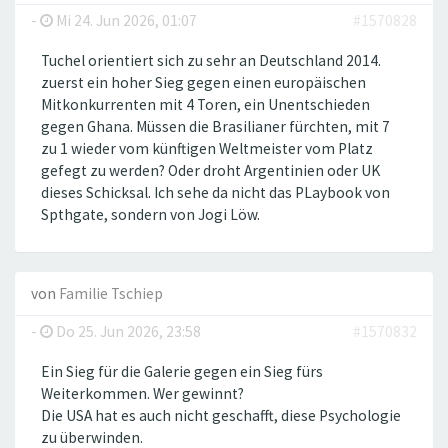
-
Mi 24. Jun 2026, 01:07
#1570828
Tuchel orientiert sich zu sehr an Deutschland 2014.
zuerst ein hoher Sieg gegen einen europäischen
Mitkonkurrenten mit 4 Toren, ein Unentschieden
gegen Ghana. Müssen die Brasilianer fürchten, mit 7
zu 1 wieder vom künftigen Weltmeister vom Platz
gefegt zu werden? Oder droht Argentinien oder UK
dieses Schicksal. Ich sehe da nicht das PLaybook von
Spthgate, sondern von Jogi Löw.
von
Familie Tschiep
-
Do 25. Jun 2026, 23:58
#1570832
Ein Sieg für die Galerie gegen ein Sieg fürs
Weiterkommen. Wer gewinnt?
Die USA hat es auch nicht geschafft, diese Psychologie
zu überwinden.