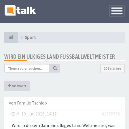
Navigati
versteck
Sport
WIRD EIN ULKIGES LAND FUSSBALLWELTMEISTER
20 Beiträge
Antwort
von
Familie Tschiep
-
Mi 10. Jun 2026, 14:17
#1570795
Wird in diesem Jahr ein ulkiges Land Weltmeister, was