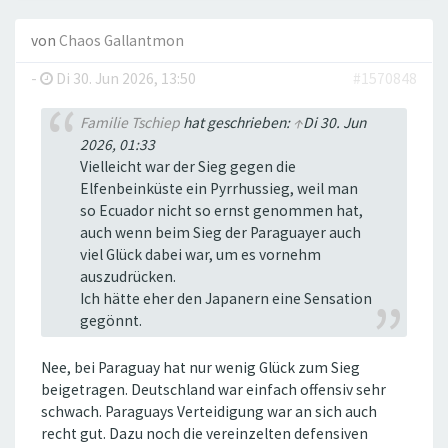
von
Chaos Gallantmon
-
Di 30. Jun 2026, 13:50
#1570848
Familie Tschiep
hat geschrieben:
↑
Di 30. Jun
2026, 01:33
Vielleicht war der Sieg gegen die
Elfenbeinküste ein Pyrrhussieg, weil man
so Ecuador nicht so ernst genommen hat,
auch wenn beim Sieg der Paraguayer auch
viel Glück dabei war, um es vornehm
auszudrücken.
Ich hätte eher den Japanern eine Sensation
gegönnt.
Nee, bei Paraguay hat nur wenig Glück zum Sieg
beigetragen. Deutschland war einfach offensiv sehr
schwach. Paraguays Verteidigung war an sich auch
recht gut. Dazu noch die vereinzelten defensiven