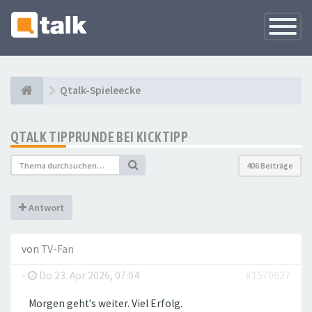
Navigati
versteck
Qtalk-Spieleecke
QTALK TIPPRUNDE BEI KICKTIPP
406 Beiträge
Antwort
von
TV-Fan
-
Do 23. Apr 2026, 07:04
#1570627
Morgen geht's weiter. Viel Erfolg.