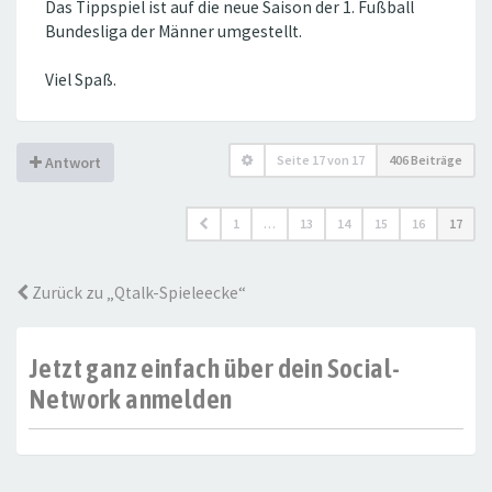
Das Tippspiel ist auf die neue Saison der 1. Fußball
Bundesliga der Männer umgestellt.
Viel Spaß.
Seite
17
von
17
406 Beiträge
Antwort
1
…
13
14
15
16
17
Zurück zu „Qtalk-Spieleecke“
Jetzt ganz einfach über dein Social-
Network anmelden